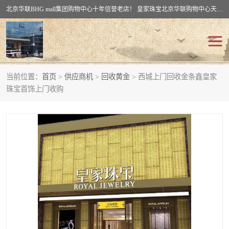
北京华联BHG mall集团购物中心十年信誉老店！ 皇家珠宝北京华联购物中心天时名苑店竭诚欢迎您。 北京市通州区（八通线）通州北苑地铁华联购物中心一层皇家珠宝 北京皇家珠宝通州黄金回收黄金首饰加工店（八通线: 通州北苑地铁华联店）：通州区通州北苑地铁华联购物中心一层皇家珠宝。
当前位置：
首页
>
供应商机
>
回收黄金
> 西城上门回收金条鑫皇家
回收黄金
回收铂金
珠宝首饰上门收购
回收钯金
回收钻石
回收翡翠玉石