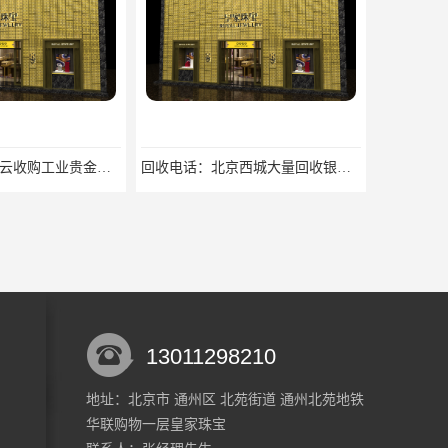
回收电话：北京西城大量回收银焊条，银浆，银粉回收回收找哪家
欢迎咨询：北京密云钻戒回收地址欢迎来电咨询
13011298210
地址：北京市 通州区 北苑街道 通州北苑地铁
华联购物一层皇家珠宝
欢迎咨询：北京密云回收稀有贵金属回收欢迎来电咨询
回收价格：北京房山K金回收回收找哪家