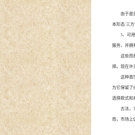
由于是目前
本形态:三
5、可用氨
服务，并拥
这些而原始
择。现在许
这种首饰不
为它保留了
选择款式和
古法，3D
而，市场上