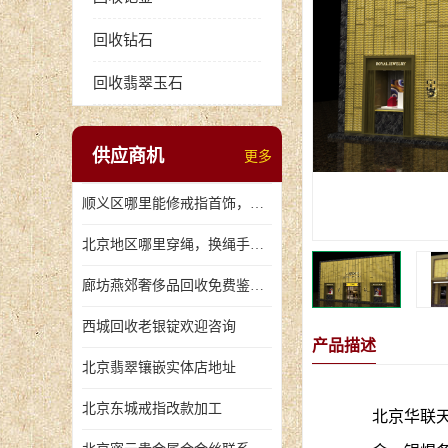
回收钻石
回收翡翠玉石
供应商机
更多
顺义区哪里能修戒指首饰，爪断裂了
北京地区哪里穿绳，换绳手串的地方
廊坊燕郊奢侈品回收免费鉴定，无手续费回收价格
西城回收老银锭欢迎咨询
产品描述
北京翡翠镶嵌实体店地址
北京东城戒指改款加工
北京华联