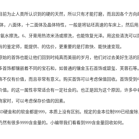
为止人类所认识到的硬的天然，所以只有才能打磨，而且因各个方向的
方体，八面体，十二面体及晶体特性，一般是将钻坯高速的车床上，然后
水擦洗。6、牙膏用热浓米汤或擦洗，也能恢复光泽。用这些清洗可以防
有的鉴定师，能提供、的估价，更重要的是打款快、能快速变现。
的首饰也能让他们回到时纯真而美丽的岁月，他们对过去美好生活的回
多首饰都镶嵌着不同的宝石和，如普通的镶金玉石首饰或碧玺、芙蓉石等
仅有价值，而且非常有意义。购买首饰可以考虑保值回收。首饰受到中
价值。的这一属性非常适合有一定社会的。也正是因为这个原因，许多中
商家时，可以考虑保存价值的因素。
硬金和的软金都是999，本质上没有区别。规定的金本位制999已经废除，
仍然有很多9999含金量的。小编带我们看看到999含金量回收如何。