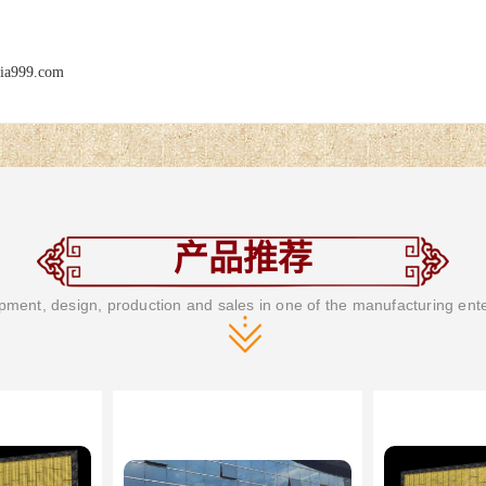
jia999.com
产品推荐
ment, design, production and sales in one of the manufacturing ent