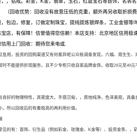
条，，钻戒。彩金，K金，翡翠，玉石，红蓝宝石等首饰，名表
！ （回收优势：回收没有故意压低的克重，额外再另收取折损费
嵌，包边，修复，订做定制珠宝，提纯提炼银焊条，工业金银等!
珠宝店，有保障！信誉值得您信赖！本店支持：北京地区信用极
速信用上门回收：期待您来电或.
用，投资的回购渠道又有何差异呢公众账调查发现，六福、周生生、潮
暂时不能提供折现服务，且不少专柜只收自家品牌金饰，收取20元至40元
。
有良好的物理特性，其密度大，手感沉甸，，质地纯净，色泽美观，具备
小，所以回收后的有着极高的再利用价值。
辑
常见的有：首饰、衍生品（例如彩金、玫瑰金、K金等）、投资金条、、