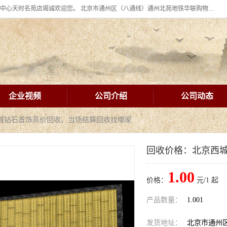
北京华联BHG mall集团购物中心十年信誉老店！ 皇家珠宝北京华联购物中心天时名苑店竭诚欢迎您。 北京市通州区（八通线）通州北苑地铁华联购物中心一层皇家珠宝 北京皇家珠宝通州黄金回收黄金首饰加工店（八通线: 通州北苑地铁华联店）：通州区通州北苑地铁华联购物中心一层皇家珠宝。
企业视频
公司介绍
公司动态
西城钻石首饰高价回收，当场结算回收找哪家
回收价格：北京西
1.00
价格：
元/1 起
产品数量：
1.001
发货地址：
北京市通州