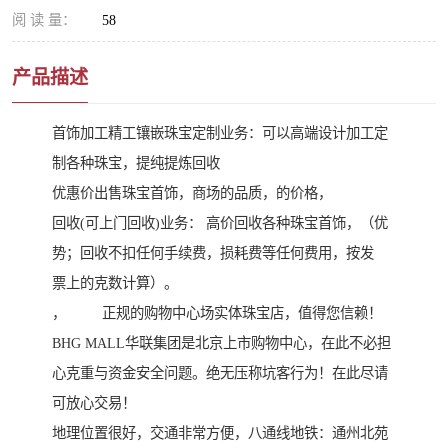
阅 读 量：
58
产品描述
首饰加工精工镶嵌珠宝定制业务：可以高端设计加工定
制各种珠宝，提纯提炼回收
优惠价出售珠宝首饰，商场的品质，的价格，
回收(可上门回收)业务： 高价回收各种珠宝首饰，（优
势；回收不扣任何手续费，损耗费等任何费用，按发
票上的克数计算）。
， 正规的购物中心场实体珠宝店，值得您信赖！
BHG MALL华联集团是北京上市购物中心，在此不必担
心克重与资金安全问题。绝无压称坑客行为！在此尽请
可放心交易！
地理位置很好，交通非常方便，八通线地铁：通州北苑