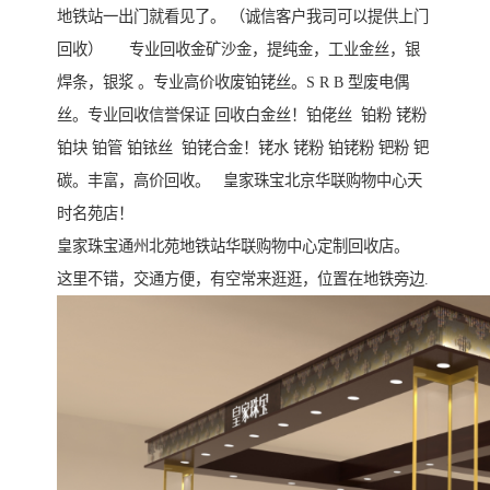
地铁站一出门就看见了。 （诚信客户我司可以提供上门
回收） 专业回收金矿沙金，提纯金，工业金丝，银
焊条，银浆 。专业高价收废铂铑丝。S R B 型废电偶
丝。专业回收信誉保证 回收白金丝！铂佬丝 铂粉 铑粉
铂块 铂管 铂铱丝 铂铑合金！铑水 铑粉 铂铑粉 钯粉 钯
碳。丰富，高价回收。 皇家珠宝北京华联购物中心天
时名苑店！
皇家珠宝通州北苑地铁站华联购物中心定制回收店。
这里不错，交通方便，有空常来逛逛，位置在地铁旁边.