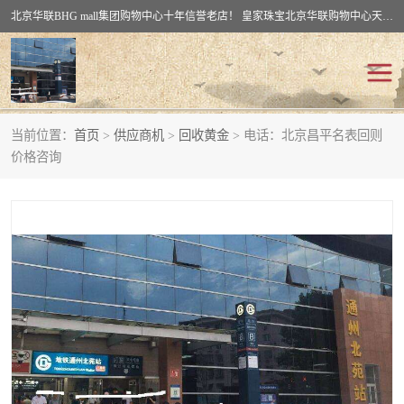
北京华联BHG mall集团购物中心十年信誉老店！ 皇家珠宝北京华联购物中心天时名苑店竭诚欢迎您。 北京市通州区（八通线）通州北苑地铁华联购物中心一层皇家珠宝 北京皇家珠宝通州黄金回收黄金首饰加工店（八通线: 通州北苑地铁华联店）：通州区通州北苑地铁华联购物中心一层皇家珠宝。
当前位置：
首页
>
供应商机
>
回收黄金
> 电话：北京昌平名表回则
回收黄金
回收铂金
价格咨询
回收钯金
回收钻石
回收翡翠玉石