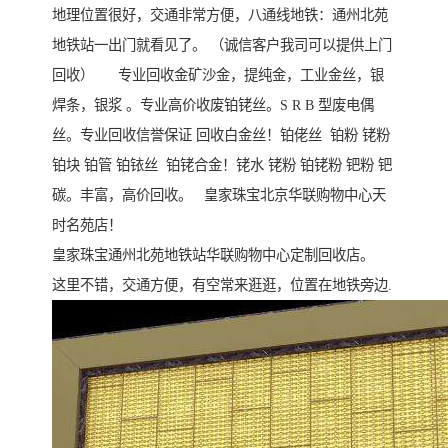
地理位置很好，交通非常方便，八通线地铁：通州北苑
地铁站一出门就看见了。 （诚信客户我司可以提供上门
回收） 专业回收金矿沙金，提纯金，工业金丝，银
焊条，银浆 。专业高价收废铂铑丝。S R B 型废电偶
丝。专业回收信誉保证 回收白金丝！铂佬丝 铂粉 铑粉
铂块 铂管 铂铱丝 铂铑合金！铑水 铑粉 铂铑粉 钯粉 钯
碳。丰富，高价回收。 皇家珠宝北京华联购物中心天
时名苑店！
皇家珠宝通州北苑地铁站华联购物中心定制回收店。
这里不错，交通方便，有空常来逛逛，位置在地铁旁边.