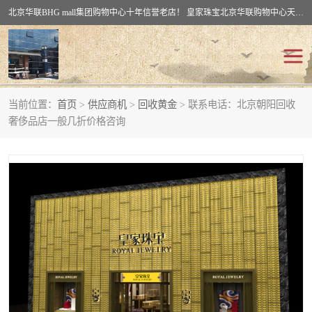
北京华联BHG mall集团购物中心十年信誉老店！ 皇家珠宝北京华联购物中心天时名苑店竭诚欢迎您。 北京市通州区（八通线）通州北苑地铁华联购物中心一层皇家珠宝 北京皇家珠宝通州黄金回收黄金首饰加工店（八通线: 通州北苑地铁华联店）：通州区通州北苑地铁华联购物中心一层皇家珠宝。
当前位置：
首页
>
供应商机
>
回收黄金
> 联系电话：北京朝阳回收
回收黄金
回收铂金
奢侈品店一般几折价格咨询
回收钯金
回收钻石
回收翡翠玉石