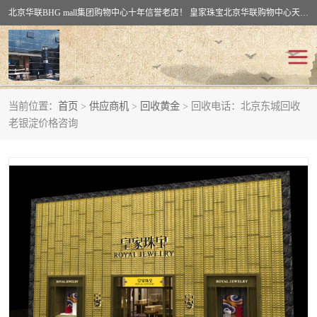
北京华联BHG mall集团购物中心十年信誉老店！ 皇家珠宝北京华联购物中心天时名苑店竭诚欢迎您。 北京市通州区（八通线）通州北苑地铁华联购物中心一层皇家珠宝 北京皇家珠宝通州黄金回收黄金首饰加工店（八通线: 通州北苑地铁华联店）：通州区通州北苑地铁华联购物中心一层皇家珠宝。
当前位置：
首页
>
供应商机
>
回收黄金
> 回收电话：北京东城回收
回收黄金
回收铂金
老银淀价格咨询
回收钯金
回收钻石
回收翡翠玉石