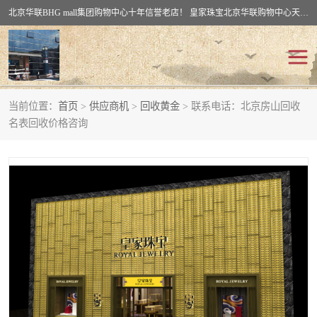
北京华联BHG mall集团购物中心十年信誉老店！ 皇家珠宝北京华联购物中心天时名苑店竭诚欢迎您。 北京市通州区（八通线）通州北苑地铁华联购物中心一层皇家珠宝 北京皇家珠宝通州黄金回收黄金首饰加工店（八通线: 通州北苑地铁华联店）：通州区通州北苑地铁华联购物中心一层皇家珠宝。
当前位置：
首页
>
供应商机
>
回收黄金
> 联系电话：北京房山回收
回收黄金
回收铂金
名表回收价格咨询
回收钯金
回收钻石
回收翡翠玉石