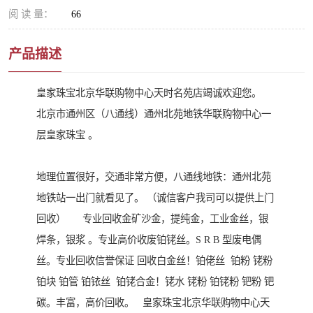
阅 读 量：
66
产品描述
皇家珠宝北京华联购物中心天时名苑店竭诚欢迎您。
北京市通州区（八通线）通州北苑地铁华联购物中心一
层皇家珠宝 。
地理位置很好，交通非常方便，八通线地铁：通州北苑
地铁站一出门就看见了。 （诚信客户我司可以提供上门
回收） 专业回收金矿沙金，提纯金，工业金丝，银
焊条，银浆 。专业高价收废铂铑丝。S R B 型废电偶
丝。专业回收信誉保证 回收白金丝！铂佬丝 铂粉 铑粉
铂块 铂管 铂铱丝 铂铑合金！铑水 铑粉 铂铑粉 钯粉 钯
碳。丰富，高价回收。 皇家珠宝北京华联购物中心天