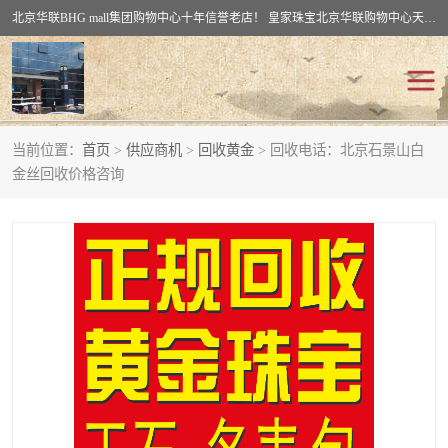
北京华联BHG mall集团购物中心十年信誉老店！ 皇家珠宝北京华联购物中心天时名苑店竭诚欢迎您。 北京市通州区（八通线）通州北苑地铁华联购物中心一层皇家珠宝 北京皇家珠宝通州黄金回收黄金首饰加工店（八通线: 通州北苑地铁华联店）：通州区通州北苑地铁华联购物中心一层皇家珠宝。
当前位置：
首页
>
供应商机
>
回收黄金
> 回收电话：北京石景山白
回收黄金
回收铂金
金丝回收价格咨询
回收钯金
回收钻石
回收翡翠玉石