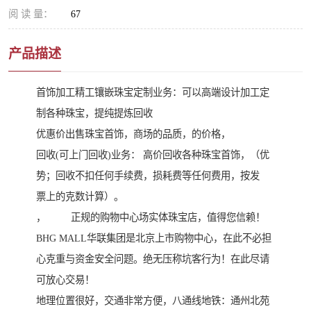
阅 读 量：
67
产品描述
首饰加工精工镶嵌珠宝定制业务：可以高端设计加工定
制各种珠宝，提纯提炼回收
优惠价出售珠宝首饰，商场的品质，的价格，
回收(可上门回收)业务： 高价回收各种珠宝首饰，（优
势；回收不扣任何手续费，损耗费等任何费用，按发
票上的克数计算）。
， 正规的购物中心场实体珠宝店，值得您信赖！
BHG MALL华联集团是北京上市购物中心，在此不必担
心克重与资金安全问题。绝无压称坑客行为！在此尽请
可放心交易！
地理位置很好，交通非常方便，八通线地铁：通州北苑