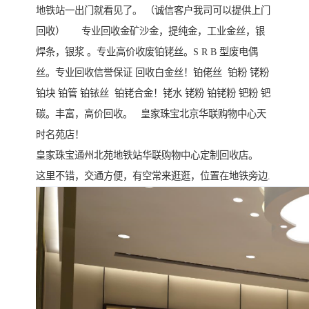
地铁站一出门就看见了。 （诚信客户我司可以提供上门
回收） 专业回收金矿沙金，提纯金，工业金丝，银
焊条，银浆 。专业高价收废铂铑丝。S R B 型废电偶
丝。专业回收信誉保证 回收白金丝！铂佬丝 铂粉 铑粉
铂块 铂管 铂铱丝 铂铑合金！铑水 铑粉 铂铑粉 钯粉 钯
碳。丰富，高价回收。 皇家珠宝北京华联购物中心天
时名苑店！
皇家珠宝通州北苑地铁站华联购物中心定制回收店。
这里不错，交通方便，有空常来逛逛，位置在地铁旁边.