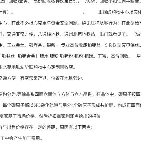
可上门回收)业务： 高价回收各种珠宝首饰，（优势；回收不扣任何手续
数计算）。 ， 正规的购物中心场实体珠宝店，值得您
中心，在此不必担心克重与资金安全问题。绝无压称坑客行为！在此尽请
好，交通非常方便，八通线地铁：通州北苑地铁站一出门就看见了。 （
金，工业金丝，银焊条，银浆 。专业高价收废铂铑丝。S R B 型废电偶丝
铂管 铂铱丝 铂铑合金！铑水 铑粉 铂铑粉 钯粉 钯碳。丰富，高价回收。
州北苑地铁站华联购物中心定制回收店。
交通方便，有空常来逛逛，位置在地铁旁边.
分为,等轴晶系四面六面体立方体与六方晶系，在晶体中，碳原子按四
，每个碳原子都以SP3杂化轨道与另外4个碳原子形成共价键，构成正四面
商家基于市场价格，然后折扣商家利润点给出的报价。
出售价格存在一定的差距，原因有以下两点：
加工中会产生加工费用。