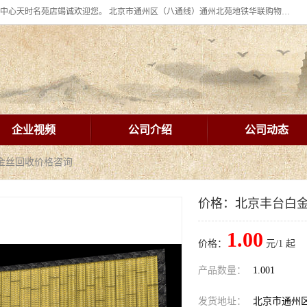
北京华联BHG mall集团购物中心十年信誉老店！ 皇家珠宝北京华联购物中心天时名苑店竭诚欢迎您。 北京市通州区（八通线）通州北苑地铁华联购物中心一层皇家珠宝 北京皇家珠宝通州黄金回收黄金首饰加工店（八通线: 通州北苑地铁华联店）：通州区通州北苑地铁华联购物中心一层皇家珠宝。
企业视频
公司介绍
公司动态
金丝回收价格咨询
价格：北京丰台白
1.00
价格：
元/1 起
产品数量：
1.001
发货地址：
北京市通州