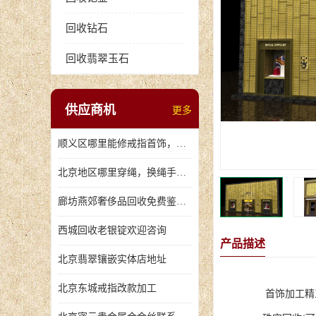
回收钻石
回收翡翠玉石
供应商机
更多
顺义区哪里能修戒指首饰，爪断裂了
北京地区哪里穿绳，换绳手串的地方
廊坊燕郊奢侈品回收免费鉴定，无手续费回收价格
西城回收老银锭欢迎咨询
产品描述
北京翡翠镶嵌实体店地址
北京东城戒指改款加工
首饰加工精