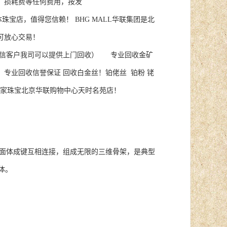
费，损耗费等任何费用，按发
信赖！ BHG MALL华联集团是北
可放心交易！
诚信客户我司可以提供上门回收） 专业回收金矿
。专业回收信誉保证 回收白金丝！铂佬丝 铂粉 铑
 皇家珠宝北京华联购物中心天时名苑店！
面体成键互相连接，组成无限的三维骨架，是典型
体。