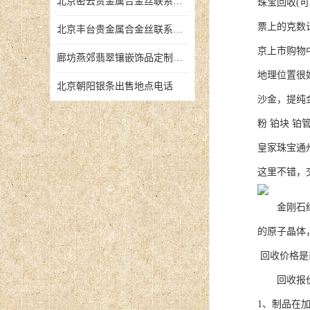
北京密云贵金属合金丝联系地址
珠宝回收(
票上的克
北京丰台贵金属合金丝联系地址
京上市购物
廊坊燕郊翡翠镶嵌饰品定制店铺
地理位置很
北京朝阳银条出售地点电话
沙金，提纯
粉 铂块 
皇家珠宝通
这里不错，
金刚石结构
的原子晶体
回收价格是
回收报价与
1、制品在