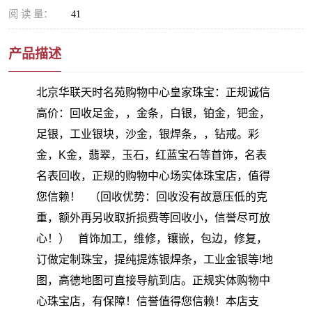
阅 读 量：
41
产品描述
北京华联天时名苑购物中心皇家珠宝：正规诚信
高价：回收足金，，金条，白银，铂金，钯金，
足银，工业银块，沙金，银焊条，，钻戒。彩
金，K金，翡翠，玉石，红蓝宝石等首饰，名表
名表回收，正规的购物中心场实体珠宝店，值得
您信赖！ （回收优势：回收没有故意压低的克
重，额外再另收取折损费等回收小，信誉尽可放
心！） 首饰加工，维修，镶嵌，包边，修复，
订做定制珠宝，提纯提炼银焊条，工业金银等!地
图，高德地图可直接导航到店。正规实体购物中
心珠宝店，有保障！信誉值得您信赖！本店支