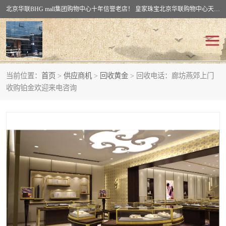
北京华联BHG mall集团购物中心十年信誉老店！ 皇家珠宝北京华联购物中心天时名苑店竭诚欢迎您。 北京市通州区（八通线）通州北苑地铁华联购物中心一层皇家珠宝 北京皇家珠宝通州黄金回收黄金首饰加工店（八通线: 通州北苑地铁华联店）：通州区通州北苑地铁华联购物中心一层皇家珠宝。
当前位置：
首页
>
供应商机
>
回收黄金
> 回收电话：廊坊燕郊上门
回收黄金
回收铂金
收购铂金欢迎来电咨询
回收钯金
回收钻石
回收翡翠玉石