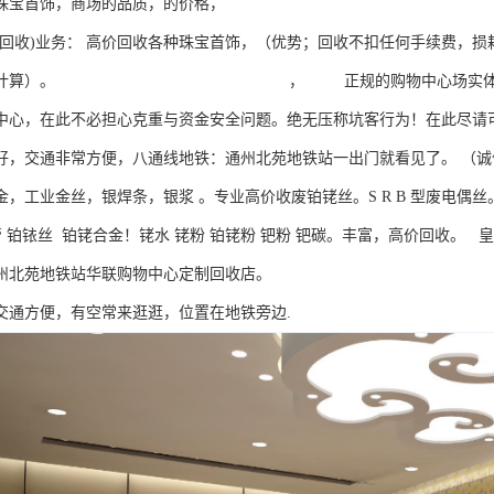
珠宝首饰，商场的品质，的价格，
门回收)业务： 高价回收各种珠宝首饰，（优势；回收不扣任何手续费，损
数计算）。 ， 正规的购物中心场实体珠宝店，值得您
中心，在此不必担心克重与资金安全问题。绝无压称坑客行为！在此尽请
好，交通非常方便，八通线地铁：通州北苑地铁站一出门就看见了。 （
金，工业金丝，银焊条，银浆 。专业高价收废铂铑丝。S R B 型废电偶丝
铂管 铂铱丝 铂铑合金！铑水 铑粉 铂铑粉 钯粉 钯碳。丰富，高价回收。
州北苑地铁站华联购物中心定制回收店。
交通方便，有空常来逛逛，位置在地铁旁边.