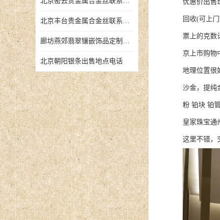
北京密云贵金属合金丝联系地址
优惠价出售
回收(可上
北京丰台贵金属合金丝联系地址
票上的克
廊坊燕郊翡翠镶嵌饰品定制店铺
京上市购物
北京朝阳银条出售地点电话
地理位置很
沙金，提纯
粉 铂块 
皇家珠宝通
这里不错，