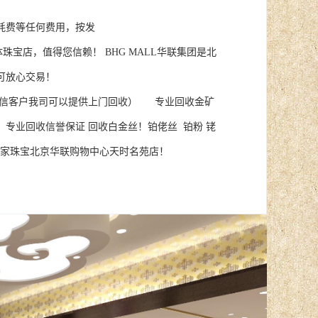
耗费等任何费用，按发
信赖！ BHG MALL华联集团是北
可放心交易！
诚信客户我司可以提供上门回收） 专业回收金矿
。专业回收信誉保证 回收白金丝！铂佬丝 铂粉 铑
 皇家珠宝北京华联购物中心天时名苑店！