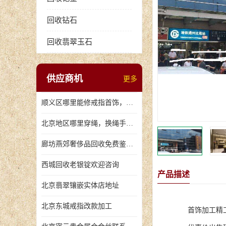
回收钻石
回收翡翠玉石
供应商机
更多
顺义区哪里能修戒指首饰，爪断裂了
北京地区哪里穿绳，换绳手串的地方
廊坊燕郊奢侈品回收免费鉴定，无手续费回收价格
西城回收老银锭欢迎咨询
产品描述
北京翡翠镶嵌实体店地址
北京东城戒指改款加工
首饰加工精