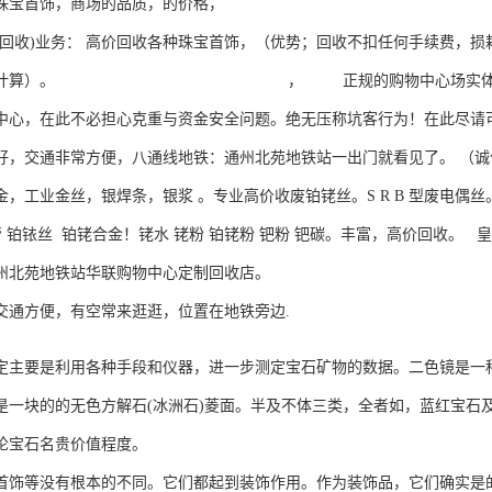
珠宝首饰，商场的品质，的价格，
门回收)业务： 高价回收各种珠宝首饰，（优势；回收不扣任何手续费，损
数计算）。 ， 正规的购物中心场实体珠宝店，值得您
中心，在此不必担心克重与资金安全问题。绝无压称坑客行为！在此尽请
好，交通非常方便，八通线地铁：通州北苑地铁站一出门就看见了。 （
金，工业金丝，银焊条，银浆 。专业高价收废铂铑丝。S R B 型废电偶丝
铂管 铂铱丝 铂铑合金！铑水 铑粉 铂铑粉 钯粉 钯碳。丰富，高价回收。
州北苑地铁站华联购物中心定制回收店。
交通方便，有空常来逛逛，位置在地铁旁边.
要是利用各种手段和仪器，进一步测定宝石矿物的数据。二色镜是一种
是一块的的无色方解石(冰洲石)菱面。半及不体三类，全者如，蓝红宝石
论宝石名贵价值程度。
等没有根本的不同。它们都起到装饰作用。作为装饰品，它们确实是的