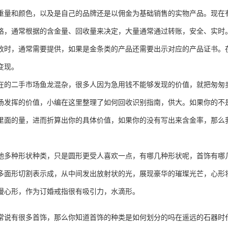
重量和颜色，以及是自己的品牌还是以佣金为基础销售的实物产品。现在
格，通常根据的含金量、回收量来决定，大量通常通过转账，安全、实时
收时，通常需要提供，如果是金条类的产品还需要出示对应的产品证书。
变现。
二手市场鱼龙混杂，很多人因为急用钱不能够发现的价值，就把匆匆卖
场发挥的价值，小编在这里整理了如何回收识别指南，供大。如果你的不
里面的量，进而折算出你的具体价值，如果你的没有写出来含金率，那么
种形状种类，只是圆形更受人喜欢一点，有哪几种形状呢，首饰有哪几
多面形切割表示成，从中间发出放射状的光，展现豪华的璀璨光芒，心形将
漫心形，作为订婚戒指很有吸引力，水滴形。
有很多首饰，那么你知道首饰的种类是如何划分的吗在遥远的石器时代