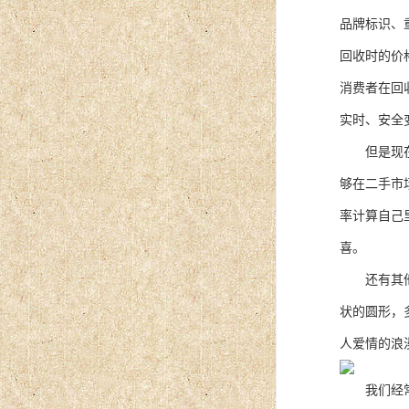
品牌标识、
回收时的价
消费者在回
实时、安全
但是现在的
够在二手市
率计算自己
喜。
还有其他多
状的圆形，
人爱情的浪
我们经常说