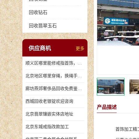
回收钻石
回收翡翠玉石
供应商机
更多
顺义区哪里能修戒指首饰，爪断裂了
北京地区哪里穿绳，换绳手串的地方
廊坊燕郊奢侈品回收免费鉴定，无手续费回收价格
西城回收老银锭欢迎咨询
产品描述
北京翡翠镶嵌实体店地址
北京东城戒指改款加工
首饰加工精