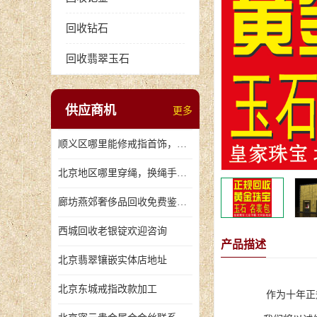
回收钻石
回收翡翠玉石
供应商机
更多
顺义区哪里能修戒指首饰，爪断裂了
北京地区哪里穿绳，换绳手串的地方
廊坊燕郊奢侈品回收免费鉴定，无手续费回收价格
西城回收老银锭欢迎咨询
产品描述
北京翡翠镶嵌实体店地址
北京东城戒指改款加工
作为十年正