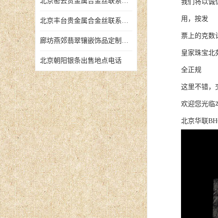
北京密云贵金属合金丝联系地址
我们将以诚
用，按发
北京丰台贵金属合金丝联系地址
票上的克数
廊坊燕郊翡翠镶嵌饰品定制店铺
皇家珠宝北
北京朝阳银条出售地点电话
全正规
这里不错，
欢迎您光临
北京华联BH