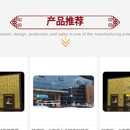
产品推荐
ment, design, production and sales in one of the manufacturing ent