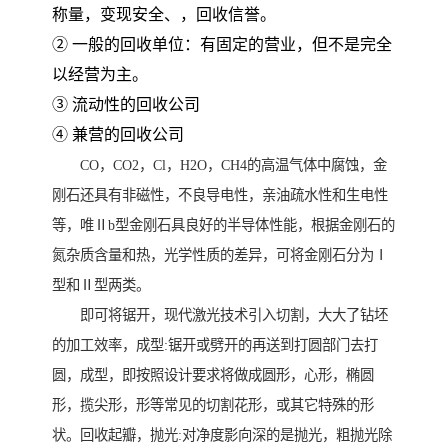
称量，变现安全、，回收信誉。
② 一般的回收单位：有固定的营业，但不是完全
以经营为主。
③ 流动性的回收公司
④ 兼营的回收公司
CO，CO2，Cl，H2O，CH4的高温气体中腐蚀，金
刚石还具有非磁性，不良导电性，亲油疏水性和生电性
等，唯Ⅱb型金刚石具良好的半导体性能，根据金刚石的
氮杂质含量和热，光学性质的差异，可将金刚石分为Ⅰ
型和Ⅱ型两类。
即可将锯开，现代激光技术引入切割，大大了钻坯
的加工效率，成型:锯开或劈开的再送到打圆部门去打
圆，成型，即按照设计要求将做成圆形，心形，椭圆
形，揽尖形，形等常见的切割花形，或其它特殊的形
状。回收起瓣，抛光:对净度影向深的是抛光，粗抛光除