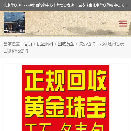
北京华联BHG mall集团购物中心十年信誉老店！ 皇家珠宝北京华联购物中心天时名苑店竭诚欢迎您。 北京市通州区（八通线）通州北苑地铁华联购物中心一层皇家珠宝 北京皇家珠宝通州黄金回收黄金首饰加工店（八通线: 通州北苑地铁华联店）：通州区通州北苑地铁华联购物中心一层皇家珠宝。
当前位置：
首页
>
供应商机
>
回收黄金
> 欢迎咨询：北京通州名表
回收黄金
回收铂金
回则价格咨询
回收钯金
回收钻石
回收翡翠玉石