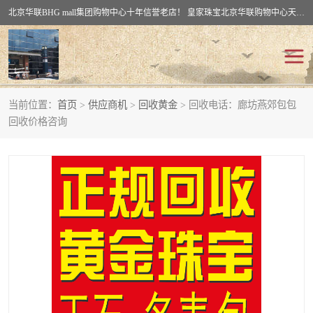
北京华联BHG mall集团购物中心十年信誉老店！ 皇家珠宝北京华联购物中心天时名苑店竭诚欢迎您。 北京市通州区（八通线）通州北苑地铁华联购物中心一层皇家珠宝 北京皇家珠宝通州黄金回收黄金首饰加工店（八通线: 通州北苑地铁华联店）：通州区通州北苑地铁华联购物中心一层皇家珠宝。
当前位置：
首页
>
供应商机
>
回收黄金
> 回收电话：廊坊燕郊包包
回收黄金
回收铂金
回收价格咨询
回收钯金
回收钻石
回收翡翠玉石