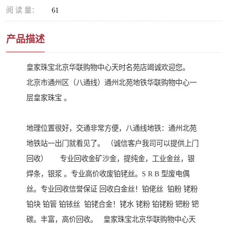
阅 读 量：
61
产品描述
皇家珠宝北京华联购物中心天时名苑店竭诚欢迎您。
北京市通州区（八通线）通州北苑地铁华联购物中心一
层皇家珠宝 。
地理位置很好，交通非常方便，八通线地铁：通州北苑
地铁站一出门就看见了。 （诚信客户我司可以提供上门
回收） 专业回收金矿沙金，提纯金，工业金丝，银
焊条，银浆 。专业高价收废铂铑丝。S R B 型废电偶
丝。专业回收信誉保证 回收白金丝！铂佬丝 铂粉 铑粉
铂块 铂管 铂铱丝 铂铑合金！铑水 铑粉 铂铑粉 钯粉 钯
碳。丰富，高价回收。 皇家珠宝北京华联购物中心天