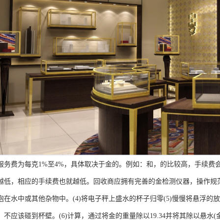
费为每克1%至4%，具体取决于金的。例如：和，的比较高，手续费
越低，相应的手续费也就越低。回收商应拥有完善的金检测仪器，操作规
水中或其他杂物中。(4)将电子秤上盛水的杯子归零(5)慢慢将悬浮的放
不应该碰到杯壁。(6)计算，通过将金的重量除以19.34并将其除以悬水(