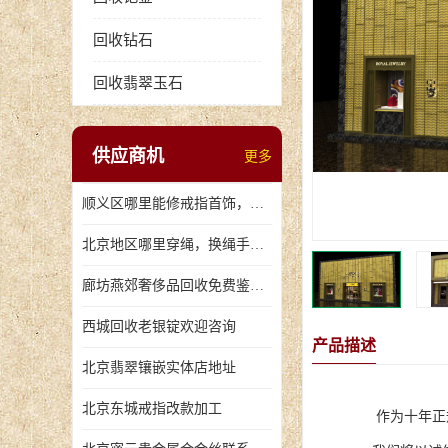
回收钻石
回收翡翠玉石
供应商机
更多
顺义区哪里能修戒指首饰，爪断裂了
北京地区哪里穿绳，换绳手串的地方
廊坊燕郊奢侈品回收免费鉴定，无手续费回收价格
西城回收老银锭欢迎咨询
产品描述
北京翡翠镶嵌实体店地址
北京东城戒指改款加工
作为十年正