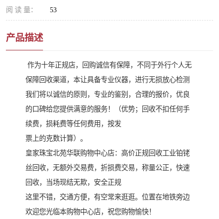
阅 读 量：
53
产品描述
作为十年正规店，回购诚信有保障，不同于外行个人无
保障回收渠道，本让具备专业仪器，进行无损放心检测
我们将以诚信的原则，专业的鉴别，合理的报价，优良
的口碑给您提供满意的服务！（优势；回收不扣任何手
续费，损耗费等任何费用，按发
票上的克数计算）。
皇家珠宝北苑华联购物中心店：高价正规回收工业铂铑
丝回收，无额外交易费，折损费交易，称量公正，快速
回收，当场现结无欺，安全正规
这里不错，交通方便，有空常来逛逛。位置在地铁旁边
欢迎您光临本购物中心店，祝您购物愉快！