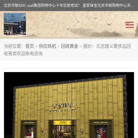
北京华联BHG mall集团购物中心十年信誉老店！ 皇家珠宝北京华联购物中心天时名苑店竭诚欢迎您。 北京市通州区（八通线）通州北苑地铁华联购物中心一层皇家珠宝 北京皇家珠宝通州黄金回收黄金首饰加工店（八通线: 通州北苑地铁华联店）：通州区通州北苑地铁华联购物中心一层皇家珠宝。
当前位置：
首页
>
供应商机
>
回收黄金
> 报价：北京顺义奢侈品回
回收黄金
回收铂金
收寄卖欢迎来电咨询
回收钯金
回收钻石
回收翡翠玉石