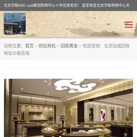
北京华联BHG mall集团购物中心十年信誉老店！ 皇家珠宝北京华联购物中心天时名苑店竭诚欢迎您。 北京市通州区（八通线）通州北苑地铁华联购物中心一层皇家珠宝 北京皇家珠宝通州黄金回收黄金首饰加工店（八通线: 通州北苑地铁华联店）：通州区通州北苑地铁华联购物中心一层皇家珠宝。
当前位置：
首页
>
供应商机
>
回收黄金
> 欢迎咨询：北京钻戒回收
回收黄金
回收铂金
地址价格咨询
回收钯金
回收钻石
回收翡翠玉石