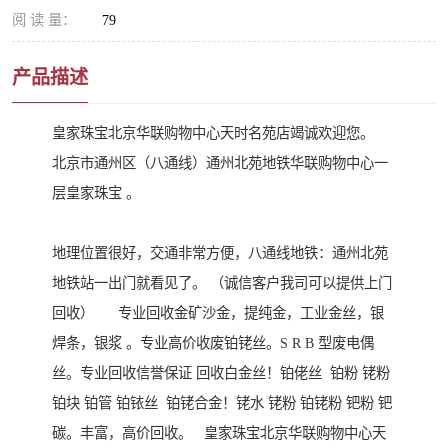
阅 读 量：
79
产品描述
皇家珠宝北京华联购物中心天时名苑店竭诚欢迎您。
北京市通州区（八通线）通州北苑地铁华联购物中心一
层皇家珠宝 。
地理位置很好，交通非常方便，八通线地铁：通州北苑
地铁站一出门就看见了。 （诚信客户我司可以提供上门
回收） 专业回收金矿沙金，提纯金，工业金丝，银
焊条，银浆 。专业高价收废铂铑丝。S R B 型废电偶
丝。专业回收信誉保证 回收白金丝！铂佬丝 铂粉 铑粉
铂块 铂管 铂铱丝 铂铑合金！铑水 铑粉 铂铑粉 钯粉 钯
碳。丰富，高价回收。 皇家珠宝北京华联购物中心天