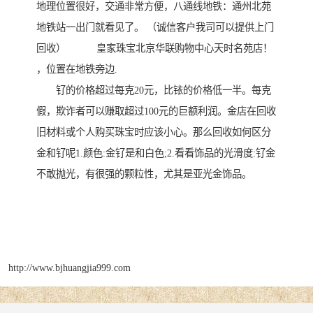
地理位置很好，交通非常方便，八通线地铁：通州北苑
地铁站一出门就看见了。 （诚信客户我司可以提供上门
回收） 皇家珠宝北京华联购物中心天时名苑店！
，位置在地铁旁边.
钌的价格超过每克20元，比铱的价格低一半。每克
假，欺诈者可以赚取超过100元的巨额利润。金店在回收
旧材料或个人购买珠宝时应该小心。那么回收如何区分
金和钌呢1.颜色:金钌是和白色;2.看看饰品的光滑度:钌金
不敢抛光，有很强的颗粒性，尤其是亚光金饰品。
http://www.bjhuangjia999.com