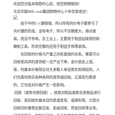
欢迎您光临本购物中心店，祝您购物愉快！
北京华联BHG mall集团购物中心十年信誉老店！
由于中的C-C键很强，所以所有的价电子都参与了
共价键的形成，没有电子，所以不仅硬度大，熔点极
高，而且不导电，在工业上，主要用于制造钻探用的和
磨削工具，形状完整的还用于制造手饰等装饰。
在回收的价格与产量之间有直接的关系。哪里可以
回收老凤祥的首饰呢一旦产出下降，金价就会上涨。
是，的基本价格现在对大多数人来说是负担得起的。人
们也喜欢购买各种各样的首饰或回收。正是因为需求
的，它也会对价格产生一些影响。
回收（通常也称回收），就是对制品或者含金物品进行
回收，其回收的基本目的是或变现、或再利用。大部分
回收同时兼营出售旧金、铂金回收、钯金回收等业务。