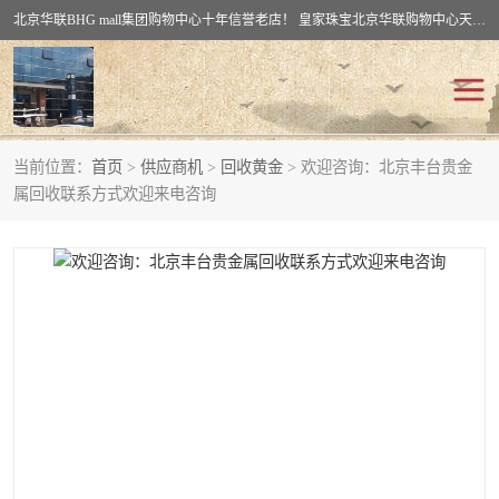
北京华联BHG mall集团购物中心十年信誉老店！ 皇家珠宝北京华联购物中心天时名苑店竭诚欢迎您。 北京市通州区（八通线）通州北苑地铁华联购物中心一层皇家珠宝 北京皇家珠宝通州黄金回收黄金首饰加工店（八通线: 通州北苑地铁华联店）：通州区通州北苑地铁华联购物中心一层皇家珠宝。
当前位置：
首页
>
供应商机
>
回收黄金
> 欢迎咨询：北京丰台贵金
回收黄金
回收铂金
属回收联系方式欢迎来电咨询
回收钯金
回收钻石
回收翡翠玉石