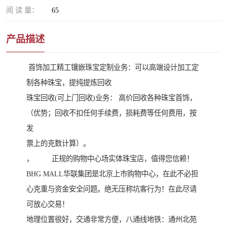
阅 读 量：
65
产品描述
首饰加工精工镶嵌珠宝定制业务：可以高端设计加工定
制各种珠宝，提纯提炼回收
珠宝回收(可上门回收)业务： 高价回收各种珠宝首饰，
（优势；回收不扣任何手续费，损耗费等任何费用，按
发
票上的克数计算）。
， 正规的购物中心场实体珠宝店，值得您信赖！
BHG MALL华联集团是北京上市购物中心，在此不必担
心克重与资金安全问题。绝无压称坑客行为！在此尽请
可放心交易！
地理位置很好，交通非常方便，八通线地铁：通州北苑