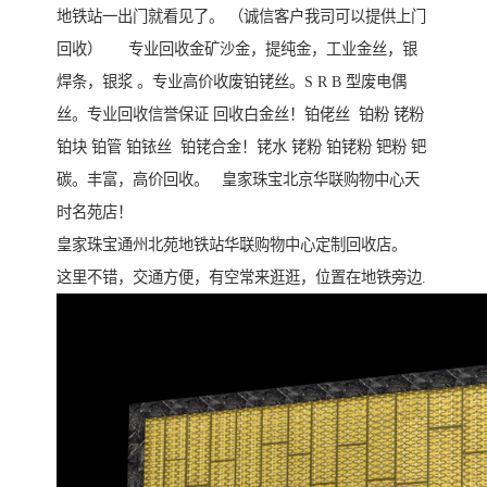
地铁站一出门就看见了。 （诚信客户我司可以提供上门
回收） 专业回收金矿沙金，提纯金，工业金丝，银
焊条，银浆 。专业高价收废铂铑丝。S R B 型废电偶
丝。专业回收信誉保证 回收白金丝！铂佬丝 铂粉 铑粉
铂块 铂管 铂铱丝 铂铑合金！铑水 铑粉 铂铑粉 钯粉 钯
碳。丰富，高价回收。 皇家珠宝北京华联购物中心天
时名苑店！
皇家珠宝通州北苑地铁站华联购物中心定制回收店。
这里不错，交通方便，有空常来逛逛，位置在地铁旁边.