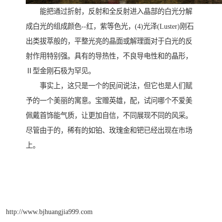
能把通过折射，反射和全反射进入晶部的白光分解
成白光的组成颜色--红，紫等色光，(4)光泽(Luster)刚石
出类拔萃般的，平整光亮的晶面或解理面对于白光的反
射作用特别强。具有的导热性，不良导电性和的晶形，
Ⅱ型金刚石极为罕见。
事实上，这只是一个的民间说法，但它也是人们赋
予的一个美丽的寓意。宝赠英雄，配，试问哪个不爱美
佩戴首饰能气质，让更加自信，不同展现不同的风采。
尽管由于的，稀有的如铂、玫瑰金和钯已经出现在市场
上。
http://www.bjhuangjia999.com