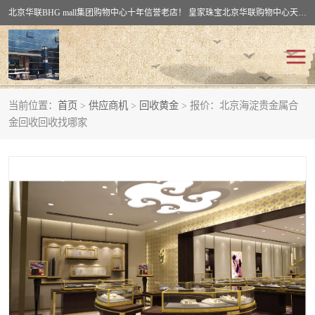
北京华联BHG mall集团购物中心十年信誉老店！ 皇家珠宝北京华联购物中心天时名苑店竭诚欢迎您。 北京市通州区（八通线）通州北苑地铁华联购物中心一层皇家珠宝 北京皇家珠宝通州黄金回收黄金首饰加工店（八通线: 通州北苑地铁华联店）：通州区通州北苑地铁华联购物中心一层皇家珠宝。
当前位置：
首页
>
供应商机
>
回收黄金
> 报价：北京海淀贵金属合
回收黄金
回收铂金
金回收回收找哪家
回收钯金
回收钻石
回收翡翠玉石