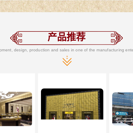
产品推荐
ment, design, production and sales in one of the manufacturing ent