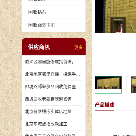
回收钻石
回收翡翠玉石
供应商机
更多
顺义区哪里能修戒指首饰，爪断裂了
北京地区哪里穿绳，换绳手串的地方
廊坊燕郊奢侈品回收免费鉴定，无手续费回收价格
西城回收老银锭欢迎咨询
产品描述
北京翡翠镶嵌实体店地址
北京东城戒指改款加工