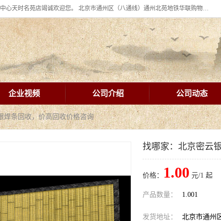
北京华联BHG mall集团购物中心十年信誉老店！ 皇家珠宝北京华联购物中心天时名苑店竭诚欢迎您。 北京市通州区（八通线）通州北苑地铁华联购物中心一层皇家珠宝 北京皇家珠宝通州黄金回收黄金首饰加工店（八通线: 通州北苑地铁华联店）：通州区通州北苑地铁华联购物中心一层皇家珠宝。
企业视频
公司介绍
公司动态
云银焊条回收，价高回收价格咨询
找哪家：北京密云
1.00
价格：
元/1 起
产品数量：
1.001
发货地址：
北京市通州