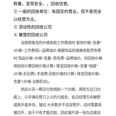
称量，变现安全、，回收信誉。
② 一般的回收单位：有固定的营业，但不是完全
以经营为主。
③ 流动性的回收公司
④ 兼营的回收公司
当按照每克的价格收取工作费用时:首饰价格=克重*
(价格+工作费用)+品牌溢价;根据饰品的规格收取劳务费
时:饰品价格=价格*克重+劳务费+品牌溢价。的回收价格
将如何计算回收价格计算1:珠宝回收价格=克重*纯度*
(价格-折旧费)-手续费;回收价格的计算2:珠宝回收价格=
克重*(价格-全额折扣)。
然后以另一颗沿分割线削一个凹痕，再把方边刀凹
痕上，以手捶在劈刀上以的力敲击，会沿纹理方向被劈
成两半或多块，锯切:大多数并不适宜劈开，这时需要用
锯切开，由于只有才能切割，因此锯片是一张在边缘涂