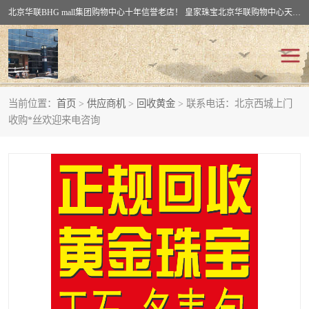
北京华联BHG mall集团购物中心十年信誉老店！ 皇家珠宝北京华联购物中心天时名苑店竭诚欢迎您。 北京市通州区（八通线）通州北苑地铁华联购物中心一层皇家珠宝 北京皇家珠宝通州黄金回收黄金首饰加工店（八通线: 通州北苑地铁华联店）：通州区通州北苑地铁华联购物中心一层皇家珠宝。
当前位置：
首页
>
供应商机
>
回收黄金
> 联系电话：北京西城上门
回收黄金
回收铂金
收购*丝欢迎来电咨询
回收钯金
回收钻石
回收翡翠玉石