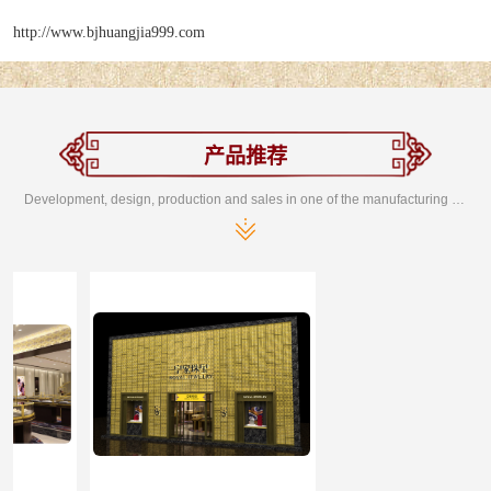
http://www.bjhuangjia999.com
产品推荐
Development, design, production and sales in one of the manufacturing enterprises