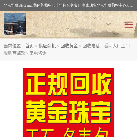
北京华联BHG mall集团购物中心十年信誉老店！ 皇家珠宝北京华联购物中心天时名苑店竭诚欢迎您。 北京市通州区（八通线）通州北苑地铁华联购物中心一层皇家珠宝 北京皇家珠宝通州黄金回收黄金首饰加工店（八通线: 通州北苑地铁华联店）：通州区通州北苑地铁华联购物中心一层皇家珠宝。
当前位置：
首页
>
供应商机
>
回收黄金
> 回收电话：香河大厂上门
回收黄金
回收铂金
收购首饰欢迎来电咨询
回收钯金
回收钻石
回收翡翠玉石