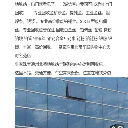
地铁站一出门就看见了。 （诚信客户我司可以提供上门
回收） 专业回收金矿沙金，提纯金，工业金丝，银
焊条，银浆 。专业高价收废铂铑丝。S R B 型废电偶
丝。专业回收信誉保证 回收白金丝！铂佬丝 铂粉 铑粉
铂块 铂管 铂铱丝 铂铑合金！铑水 铑粉 铂铑粉 钯粉 钯
碳。丰富，高价回收。 皇家珠宝北京华联购物中心天
时名苑店！
皇家珠宝通州北苑地铁站华联购物中心定制回收店。
这里不错，交通方便，有空常来逛逛，位置在地铁旁边.