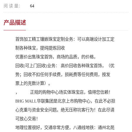
阅 读 量：
64
产品描述
首饰加工精工镶嵌珠宝定制业务：可以高端设计加工定
制各种珠宝，提纯提炼回收
优惠价出售珠宝首饰，商场的品质，的价格，
回收(可上门回收)业务： 高价回收各种珠宝首饰，（优
势；回收不扣任何手续费，损耗费等任何费用，按发
票上的克数计算）。
， 正规的购物中心场实体珠宝店，值得您信赖！
BHG MALL华联集团是北京上市购物中心，在此不必担
心克重与资金安全问题。绝无压称坑客行为！在此尽请
可放心交易！
地理位置很好，交通非常方便，八通线地铁：通州北苑