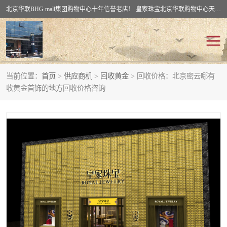
北京华联BHG mall集团购物中心十年信誉老店！ 皇家珠宝北京华联购物中心天时名苑店竭诚欢迎您。 北京市通州区（八通线）通州北苑地铁华联购物中心一层皇家珠宝 北京皇家珠宝通州黄金回收黄金首饰加工店（八通线: 通州北苑地铁华联店）：通州区通州北苑地铁华联购物中心一层皇家珠宝。
当前位置：
首页
>
供应商机
>
回收黄金
> 回收价格：北京密云哪有
回收黄金
回收铂金
收黄金首饰的地方回收价格咨询
回收钯金
回收钻石
回收翡翠玉石