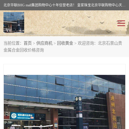
北京华联BHG mall集团购物中心十年信誉老店！ 皇家珠宝北京华联购物中心天时名苑店竭诚欢迎您。 北京市通州区（八通线）通州北苑地铁华联购物中心一层皇家珠宝 北京皇家珠宝通州黄金回收黄金首饰加工店（八通线: 通州北苑地铁华联店）：通州区通州北苑地铁华联购物中心一层皇家珠宝。
当前位置：
首页
>
供应商机
>
回收黄金
> 欢迎咨询：北京石景山贵
回收黄金
回收铂金
金属合金回收价格咨询
回收钯金
回收钻石
回收翡翠玉石