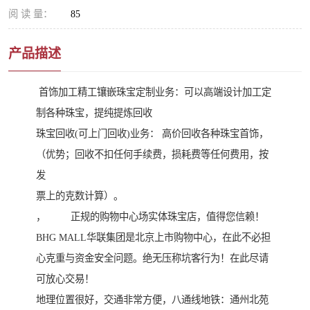
阅 读 量：
85
产品描述
首饰加工精工镶嵌珠宝定制业务：可以高端设计加工定
制各种珠宝，提纯提炼回收
珠宝回收(可上门回收)业务： 高价回收各种珠宝首饰，
（优势；回收不扣任何手续费，损耗费等任何费用，按
发
票上的克数计算）。
， 正规的购物中心场实体珠宝店，值得您信赖！
BHG MALL华联集团是北京上市购物中心，在此不必担
心克重与资金安全问题。绝无压称坑客行为！在此尽请
可放心交易！
地理位置很好，交通非常方便，八通线地铁：通州北苑