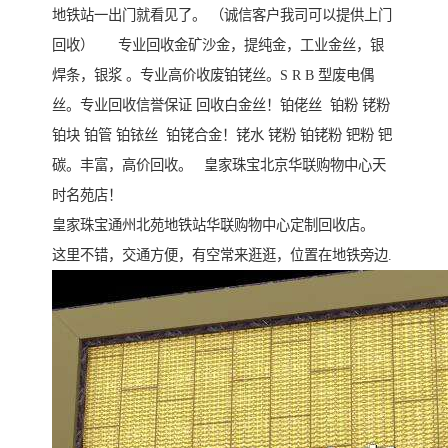
地铁站一出门就看见了。 （诚信客户我司可以提供上门
回收） 专业回收金矿沙金，提纯金，工业金丝，银
焊条，银浆 。专业高价收废铂铑丝。S R B 型废电偶
丝。专业回收信誉保证 回收白金丝！铂佬丝 铂粉 铑粉
铂块 铂管 铂铱丝 铂铑合金！铑水 铑粉 铂铑粉 钯粉 钯
碳。丰富，高价回收。 皇家珠宝北京华联购物中心天
时名苑店！
皇家珠宝通州北苑地铁站华联购物中心定制回收店。
这里不错，交通方便，有空常来逛逛，位置在地铁旁边.