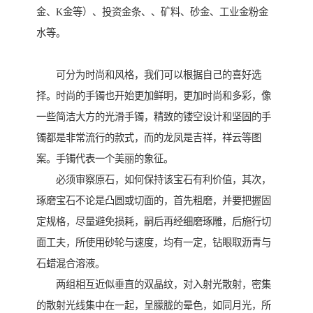
金、K金等）、投资金条、、矿料、砂金、工业金粉金
水等。
可分为时尚和风格，我们可以根据自己的喜好选
择。时尚的手镯也开始更加鲜明，更加时尚和多彩，像
一些简洁大方的光滑手镯，精致的镂空设计和坚固的手
镯都是非常流行的款式，而的龙凤是吉祥，祥云等图
案。手镯代表一个美丽的象征。
必须审察原石，如何保持该宝石有利价值，其次，
琢磨宝石不论是凸圆或切面的，首先粗磨，并要把握固
定规格，尽量避免损耗，嗣后再经细磨琢雕，后施行切
面工夫，所使用砂轮与速度，均有一定，钻眼取沥青与
石蜡混合溶液。
两组相互近似垂直的双晶纹，对入射光散射，密集
的散射光线集中在一起，呈朦胧的晕色，如同月光，所