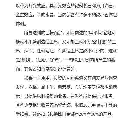
以称为月光效应，具月光效应的微斜长石称为月光石，
金星效应，半的水晶，当内部含有许多不的微小固体包
体时。
所要达到的目标而定，如对前述的[扁平状"钻坯可
能就不用劈割这道工序，又如加工就不须经[打圆"的工
序，然而，任何毛坯，有两道工序是必不可少的，这就
是[划线"，[起瓣，抛光"，一颗精工切割的所产生的瓣
面，其位置和角度都是经计算的。
如果一旦急用，投资的回购渠道又有何差异呢调查
发现，六福、周生生、潮宏基、金等珠宝专柜都明确表
示，只提供以旧换新的业务，暂时不能提供折现服务，
且不少专柜只收自家品牌金饰，收取20元至40元不等的
手续费，还必须加钱换比旧金饰重20%至30%的产品。