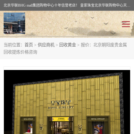
北京华联BHG mall集团购物中心十年信誉老店！ 皇家珠宝北京华联购物中心天时名苑店竭诚欢迎您。 北京市通州区（八通线）通州北苑地铁华联购物中心一层皇家珠宝 北京皇家珠宝通州黄金回收黄金首饰加工店（八通线: 通州北苑地铁华联店）：通州区通州北苑地铁华联购物中心一层皇家珠宝。
当前位置：
首页
>
供应商机
>
回收黄金
> 报价：北京朝阳废贵金属
回收黄金
回收铂金
回收提炼价格咨询
回收钯金
回收钻石
回收翡翠玉石