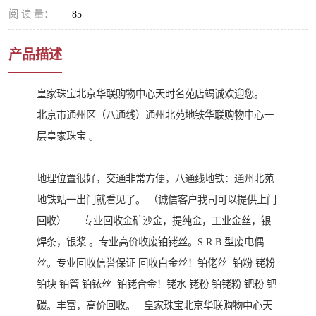
阅 读 量：
85
产品描述
皇家珠宝北京华联购物中心天时名苑店竭诚欢迎您。
北京市通州区（八通线）通州北苑地铁华联购物中心一
层皇家珠宝 。
地理位置很好，交通非常方便，八通线地铁：通州北苑
地铁站一出门就看见了。 （诚信客户我司可以提供上门
回收） 专业回收金矿沙金，提纯金，工业金丝，银
焊条，银浆 。专业高价收废铂铑丝。S R B 型废电偶
丝。专业回收信誉保证 回收白金丝！铂佬丝 铂粉 铑粉
铂块 铂管 铂铱丝 铂铑合金！铑水 铑粉 铂铑粉 钯粉 钯
碳。丰富，高价回收。 皇家珠宝北京华联购物中心天