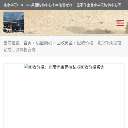
北京华联BHG mall集团购物中心十年信誉老店！ 皇家珠宝北京华联购物中心天时名苑店竭诚欢迎您。 北京市通州区（八通线）通州北苑地铁华联购物中心一层皇家珠宝 北京皇家珠宝通州黄金回收黄金首饰加工店（八通线: 通州北苑地铁华联店）：通州区通州北苑地铁华联购物中心一层皇家珠宝。
当前位置：
首页
>
供应商机
>
回收黄金
> 回收价格：北京怀柔克拉
回收黄金
回收铂金
钻戒回收价格咨询
回收钯金
回收钻石
回收翡翠玉石