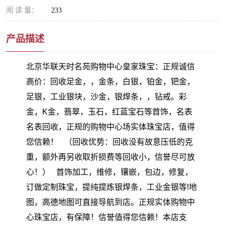
阅 读 量：
233
产品描述
北京华联天时名苑购物中心皇家珠宝：正规诚信
高价：回收足金，，金条，白银，铂金，钯金，
足银，工业银块，沙金，银焊条，，钻戒。彩
金，K金，翡翠，玉石，红蓝宝石等首饰，名表
名表回收，正规的购物中心场实体珠宝店，值得
您信赖！ （回收优势：回收没有故意压低的克
重，额外再另收取折损费等回收小，信誉尽可放
心！） 首饰加工，维修，镶嵌，包边，修复，
订做定制珠宝，提纯提炼银焊条，工业金银等!地
图，高德地图可直接导航到店。正规实体购物中
心珠宝店，有保障！信誉值得您信赖！本店支