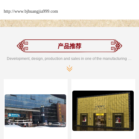
http://www.bjhuangjia999.com
产品推荐
Development, design, production and sales in one of the manufacturing enterprises