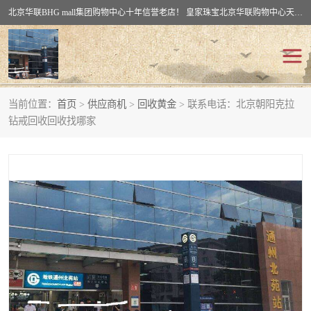
北京华联BHG mall集团购物中心十年信誉老店！ 皇家珠宝北京华联购物中心天时名苑店竭诚欢迎您。 北京市通州区（八通线）通州北苑地铁华联购物中心一层皇家珠宝 北京皇家珠宝通州黄金回收黄金首饰加工店（八通线: 通州北苑地铁华联店）：通州区通州北苑地铁华联购物中心一层皇家珠宝。
当前位置：
首页
>
供应商机
>
回收黄金
> 联系电话：北京朝阳克拉
回收黄金
回收铂金
钻戒回收回收找哪家
回收钯金
回收钻石
回收翡翠玉石