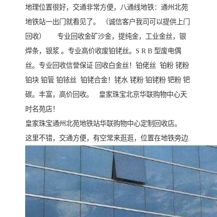
地理位置很好，交通非常方便，八通线地铁：通州北苑
地铁站一出门就看见了。 （诚信客户我司可以提供上门
回收） 专业回收金矿沙金，提纯金，工业金丝，银
焊条，银浆 。专业高价收废铂铑丝。S R B 型废电偶
丝。专业回收信誉保证 回收白金丝！铂佬丝 铂粉 铑粉
铂块 铂管 铂铱丝 铂铑合金！铑水 铑粉 铂铑粉 钯粉 钯
碳。丰富，高价回收。 皇家珠宝北京华联购物中心天
时名苑店！
皇家珠宝通州北苑地铁站华联购物中心定制回收店。
这里不错，交通方便，有空常来逛逛，位置在地铁旁边.