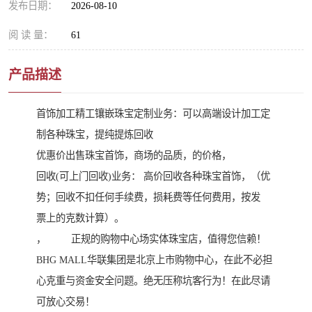
发布日期：
2026-08-10
阅 读 量：
61
产品描述
首饰加工精工镶嵌珠宝定制业务：可以高端设计加工定
制各种珠宝，提纯提炼回收
优惠价出售珠宝首饰，商场的品质，的价格，
回收(可上门回收)业务： 高价回收各种珠宝首饰，（优
势；回收不扣任何手续费，损耗费等任何费用，按发
票上的克数计算）。
， 正规的购物中心场实体珠宝店，值得您信赖！
BHG MALL华联集团是北京上市购物中心，在此不必担
心克重与资金安全问题。绝无压称坑客行为！在此尽请
可放心交易！