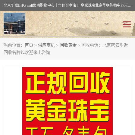
北京华联BHG mall集团购物中心十年信誉老店！ 皇家珠宝北京华联购物中心天时名苑店竭诚欢迎您。 北京市通州区（八通线）通州北苑地铁华联购物中心一层皇家珠宝 北京皇家珠宝通州黄金回收黄金首饰加工店（八通线: 通州北苑地铁华联店）：通州区通州北苑地铁华联购物中心一层皇家珠宝。
当前位置：
首页
>
供应商机
>
回收黄金
> 回收电话：北京密云附近
回收黄金
回收铂金
回收名牌包欢迎来电咨询
回收钯金
回收钻石
回收翡翠玉石