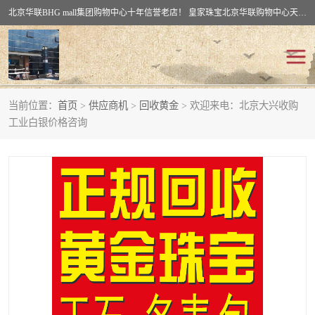
北京华联BHG mall集团购物中心十年信誉老店！ 皇家珠宝北京华联购物中心天时名苑店竭诚欢迎您。 北京市通州区（八通线）通州北苑地铁华联购物中心一层皇家珠宝 北京皇家珠宝通州黄金回收黄金首饰加工店（八通线: 通州北苑地铁华联店）：通州区通州北苑地铁华联购物中心一层皇家珠宝。
当前位置：
首页
>
供应商机
>
回收黄金
> 欢迎来电：北京大兴收购
回收黄金
回收铂金
工业白银价格咨询
回收钯金
回收钻石
回收翡翠玉石