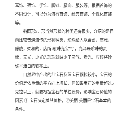
耳饰、颈饰、手饰、脚链、腰饰、服装等。根据首饰的
不同设计，可以分为流行首饰、经典首饰、个性化首饰
等。
椭圆形5，形当然形状的种类还有很多，介绍的是目
前比较普遍流传的形状种类，珍珠给人以含蓄，高雅，
朦胧，柔和的，店所谓[珠光宝气"，光泽是珍珠的灵
魂，无光，少光的珍珠就缺少了灵气，看光，应该将珍
珠平洁白的软布上。
自然界中产出的红宝石及蓝宝石颗粒较小，宝石的
价值是依重量的平方向上增长，但如果宝石的重量超过5
克拉以上，就要根据宝石的单独议价，影响宝石价值的
因素:①:宝石决定着其价格，②美丽:美丽是宝石基本的
条件。