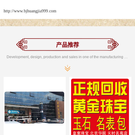
http://www.bjhuangjia999.com
产品推荐
Development, design, production and sales in one of the manufacturing enterprises