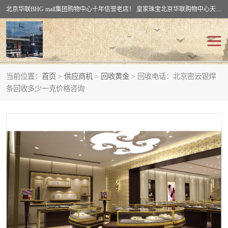
北京华联BHG mall集团购物中心十年信誉老店！ 皇家珠宝北京华联购物中心天时名苑店竭诚欢迎您。 北京市通州区（八通线）通州北苑地铁华联购物中心一层皇家珠宝 北京皇家珠宝通州黄金回收黄金首饰加工店（八通线: 通州北苑地铁华联店）：通州区通州北苑地铁华联购物中心一层皇家珠宝。
当前位置：
首页
>
供应商机
>
回收黄金
> 回收电话：北京密云银焊
回收黄金
回收铂金
条回收多少一克价格咨询
回收钯金
回收钻石
回收翡翠玉石