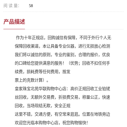
阅 读 量：
58
产品描述
作为十年正规店，回购诚信有保障，不同于外行个人无
保障回收渠道，本让具备专业仪器，进行无损放心检测
我们将以诚信的原则，专业的鉴别，合理的报价，优良
的口碑给您提供满意的服务！（优势；回收不扣任何手
续费，损耗费等任何费用，按发
票上的克数计算）。
皇家珠宝北苑华联购物中心店：高价正规回收工业铂铑
丝回收，无额外交易费，折损费交易，称量公正，快速
回收，当场现结无欺，安全正规
这里不错，交通方便，有空常来逛逛。位置在地铁旁边
欢迎您光临本购物中心店，祝您购物愉快！