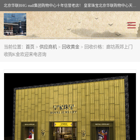
北京华联BHG mall集团购物中心十年信誉老店！ 皇家珠宝北京华联购物中心天时名苑店竭诚欢迎您。 北京市通州区（八通线）通州北苑地铁华联购物中心一层皇家珠宝 北京皇家珠宝通州黄金回收黄金首饰加工店（八通线: 通州北苑地铁华联店）：通州区通州北苑地铁华联购物中心一层皇家珠宝。
当前位置：
首页
>
供应商机
>
回收黄金
> 回收价格：廊坊燕郊上门
回收黄金
回收铂金
收购K金欢迎来电咨询
回收钯金
回收钻石
回收翡翠玉石