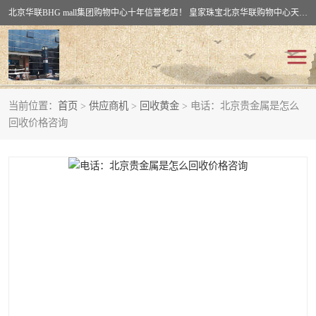
北京华联BHG mall集团购物中心十年信誉老店！ 皇家珠宝北京华联购物中心天时名苑店竭诚欢迎您。 北京市通州区（八通线）通州北苑地铁华联购物中心一层皇家珠宝 北京皇家珠宝通州黄金回收黄金首饰加工店（八通线: 通州北苑地铁华联店）：通州区通州北苑地铁华联购物中心一层皇家珠宝。
当前位置：
首页
>
供应商机
>
回收黄金
> 电话：北京贵金属是怎么
回收黄金
回收铂金
回收价格咨询
回收钯金
回收钻石
回收翡翠玉石