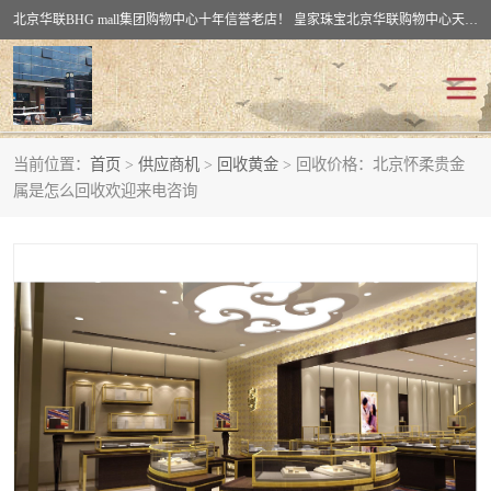
北京华联BHG mall集团购物中心十年信誉老店！ 皇家珠宝北京华联购物中心天时名苑店竭诚欢迎您。 北京市通州区（八通线）通州北苑地铁华联购物中心一层皇家珠宝 北京皇家珠宝通州黄金回收黄金首饰加工店（八通线: 通州北苑地铁华联店）：通州区通州北苑地铁华联购物中心一层皇家珠宝。
当前位置：
首页
>
供应商机
>
回收黄金
> 回收价格：北京怀柔贵金
回收黄金
回收铂金
属是怎么回收欢迎来电咨询
回收钯金
回收钻石
回收翡翠玉石