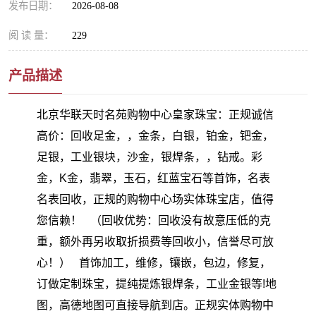
发布日期：
2026-08-08
阅 读 量：
229
产品描述
北京华联天时名苑购物中心皇家珠宝：正规诚信
高价：回收足金，，金条，白银，铂金，钯金，
足银，工业银块，沙金，银焊条，，钻戒。彩
金，K金，翡翠，玉石，红蓝宝石等首饰，名表
名表回收，正规的购物中心场实体珠宝店，值得
您信赖！ （回收优势：回收没有故意压低的克
重，额外再另收取折损费等回收小，信誉尽可放
心！） 首饰加工，维修，镶嵌，包边，修复，
订做定制珠宝，提纯提炼银焊条，工业金银等!地
图，高德地图可直接导航到店。正规实体购物中