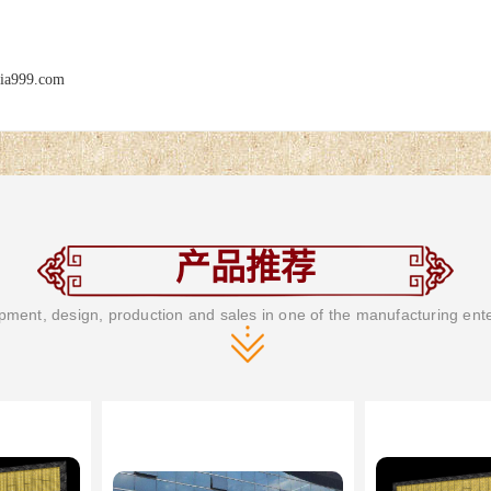
jia999.com
产品推荐
ment, design, production and sales in one of the manufacturing ent