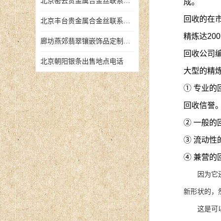
北京密云贵金属合金丝联系地址
成。
回收的在
北京丰台贵金属合金丝联系地址
精炼达20
廊坊燕郊翡翠镶嵌饰品定制店铺
回收公司
北京朝阳银条出售地点电话
大型的精
① 专业
回收信誉
② 一般
③ 流动性
④ 兼营的
因为它还涉
新形状的，
这是可以理