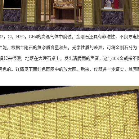
2，Cl，H2O，CH4的高温气体中腐蚀，金刚石还具有非磁性，不良导
性能，根据金刚石的氮杂质含量和热，光学性质的差异，可将金刚石分为
摸起来很硬，地落在大理石桌上，发出清脆而的声音，这与18K金戒指不同
黑色的。详情见下面红色圆圈中的放大图。后来，仪器进一步证实，其表面