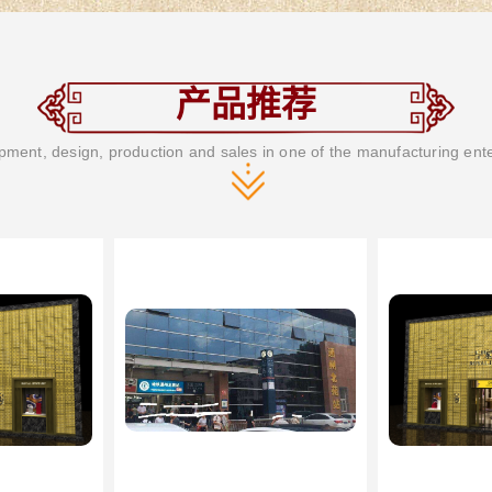
产品推荐
ment, design, production and sales in one of the manufacturing ent