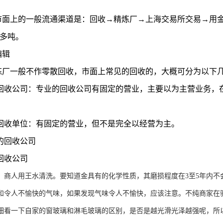
市面上的一般流通渠道是：回收→精炼厂→上海交易所交易→用
0多吨。
编辑
炼厂一般不作零散回收，市面上常见的回收的，大概可分为以下
的回收公司：专业的回收公司有固定的营业，主要以为主营业务，
。
的回收单位：有固定的营业，但不是完全以经营为主。
的回收公司
回收公司
人用王水清洗。要知道金具有的化学性质，其磨损程度在3至5年内不会超
和令人不愉快的气味，如果发现气味令人不愉快，应该注意。不纯商家在验金
一下自家的窗玻璃和淋毛玻璃的区别，是否是越光滑光泽越强呢，所以