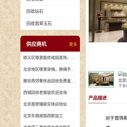
回收钻石
回收翡翠玉石
供应商机
更多
顺义区哪里能修戒指首饰，爪断裂了
北京地区哪里穿绳，换绳手串的地方
廊坊燕郊奢侈品回收免费鉴定，无手续费回收价格
西城回收老银锭欢迎咨询
产品描述
北京翡翠镶嵌实体店地址
北京东城戒指改款加工
对于首饰