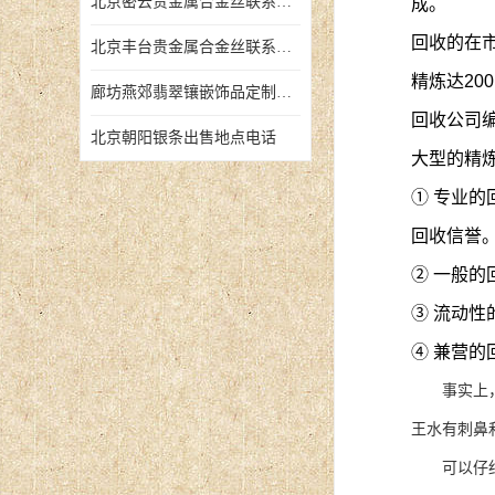
北京密云贵金属合金丝联系地址
成。
回收的在
北京丰台贵金属合金丝联系地址
精炼达20
廊坊燕郊翡翠镶嵌饰品定制店铺
回收公司
北京朝阳银条出售地点电话
大型的精
① 专业
回收信誉
② 一般
③ 流动性
④ 兼营的
事实上，商
王水有刺鼻
可以仔细看