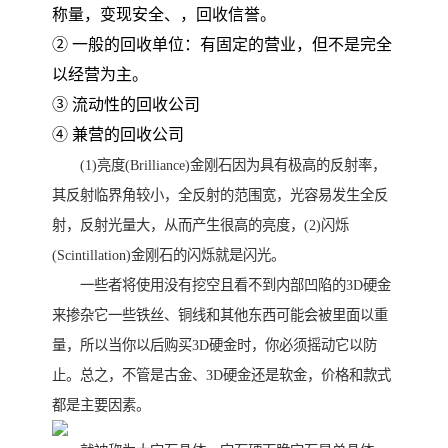
称量，变现安全、，回收信誉。
② 一般的回收单位：有固定的营业，但不是完全
以经营为主。
③ 流动性的回收公司
④ 兼营的回收公司
(1)亮度(Brilliance)金刚石因为具有极高的反射率，
其反射临界角较小，全反射的范围宽，光容易发生全反
射，反射光量大，从而产生很高的亮度，(2)闪烁
(Scintillation)金刚石的闪烁就是闪光。
一些者将使用没有挖空且看不到内部凹陷的3D硬金
来掺杂它一些铁丝、铜线和其他东西可能会被里面以重
量，所以当你以后购买3D硬金时，你必须摇动它以防
止。总之，不管是古金、3D硬金还是软金，价格和款式
都是主要因素。