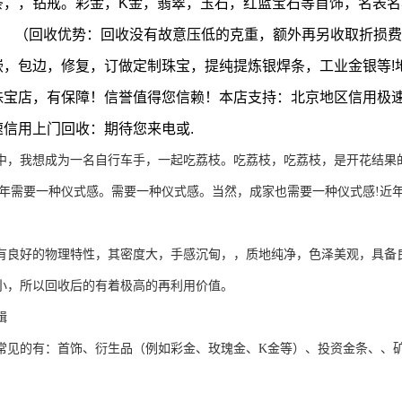
条，，钻戒。彩金，K金，翡翠，玉石，红蓝宝石等首饰，名表
！ （回收优势：回收没有故意压低的克重，额外再另收取折损费
嵌，包边，修复，订做定制珠宝，提纯提炼银焊条，工业金银等!
珠宝店，有保障！信誉值得您信赖！本店支持：北京地区信用极
速信用上门回收：期待您来电或.
我想成为一名自行车手，一起吃荔枝。吃荔枝，吃荔枝，是开花结果的
新年需要一种仪式感。需要一种仪式感。当然，成家也需要一种仪式感!近
有良好的物理特性，其密度大，手感沉甸，，质地纯净，色泽美观，具备
小，所以回收后的有着极高的再利用价值。
辑
常见的有：首饰、衍生品（例如彩金、玫瑰金、K金等）、投资金条、、