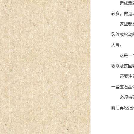
造成翡翠失
较多，做运
这些都是显
裂纹或松动
大等。
这是一个非
收以及这回
还要注意光
一些宝石晶
必须审察原
嗣后再经细