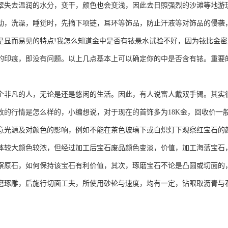
去温润的水分，变干，颜色也会变浅，因此去日照强烈的沙滩等地游玩
动，洗澡，睡觉时，先摘下项链，耳环等饰品，防止汗液等对饰品的侵袭
而易见的特点!我怎么知道金中是否有铱悬水试验不好，因为铱比金密度
的印痕，即没有问题。以上几点基本上可以确定你的中是否含有铱。重要
凡的人，无论是还是悠闲的生活。因此，有人说富人戴双手镯。其实很
收的行情是怎么样的，小编想说，对于现在的首饰多为18K金，回收价一
源及对颜色的影响，例如不能在茶色玻璃下或白炽灯下观察红宝石的颜
体较大颜色较浓，但经过加工后宝石废品颜色变淡，价值，加工海蓝宝石
石，如何保持该宝石有利价值，其次，琢磨宝石不论是凸圆或切面的，
磨琢雕，后施行切面工夫，所使用砂轮与速度，均有一定，钻眼取沥青与