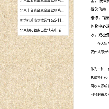
北京密云贵金属合金丝联系地址
金，银焊
得您信赖
北京丰台贵金属合金丝联系地址
维修，镶
廊坊燕郊翡翠镶嵌饰品定制店铺
购物中心
北京朝阳银条出售地点电话
收，或极
在天空中，
要仪式感;
作为一种，
总量损耗较
回收来源编
回收的来源