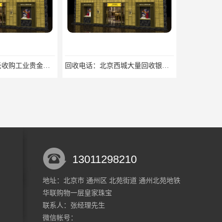
回收电话：北京西城大量回收银焊条，银浆，银粉回收回收找哪家
欢迎咨询：北京密云钻戒回收地址欢迎来电咨询
13011298210
地址：北京市 通州区 北苑街道 通州北苑地铁
华联购物一层皇家珠宝
欢迎咨询：北京密云回收稀有贵金属回收欢迎来电咨询
回收价格：北京房山K金回收回收找哪家
联系人：张经理
先生
微信帐号：