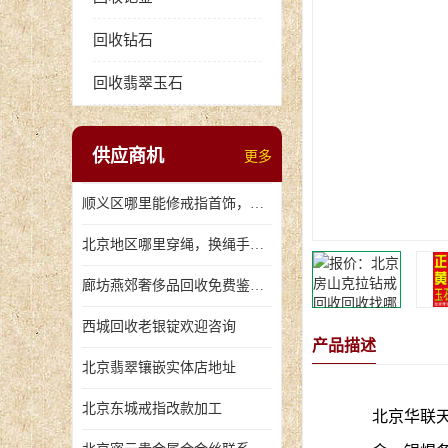
回收钻石
回收翡翠玉石
供应商机
更多
顺义区哪里能修戒指首饰，爪断裂了
北京地区哪里穿绳，换绳手串的地方
廊坊燕郊奢侈品回收免费鉴定，无手续费回收价格
西城回收老银锭欢迎咨询
产品描述
北京翡翠镶嵌实体店地址
北京东城戒指改款加工
北京华联