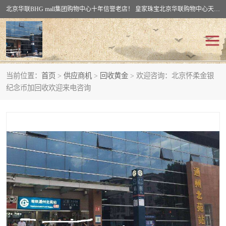
北京华联BHG mall集团购物中心十年信誉老店！ 皇家珠宝北京华联购物中心天时名苑店竭诚欢迎您。 北京市通州区（八通线）通州北苑地铁华联购物中心一层皇家珠宝 北京皇家珠宝通州黄金回收黄金首饰加工店（八通线: 通州北苑地铁华联店）：通州区通州北苑地铁华联购物中心一层皇家珠宝。
当前位置：
首页
>
供应商机
>
回收黄金
> 欢迎咨询：北京怀柔金银
回收黄金
回收铂金
纪念币加回收欢迎来电咨询
回收钯金
回收钻石
回收翡翠玉石