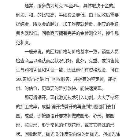
通常，服务费为每克1%至4%，具体取决于金的。
例如：和，的比较高，手续费会更低。由于回收后需要
提纯金，所以金的越好，加工难度就越低，相应的手续
费也就越低。回收商应拥有完善的金检测仪器，操作规
范和度。
一般来说，的回购价格与价格基本一致，销售人员
检查商品以确认商品状况良好。此外，克重、或销售凭
证与购物凭证和凭证一致，因此他们有资格现金。可在
500家城市提供上门回收服务，并拥有的鉴定师，能提
供、的估价，更重要的是打款快、能快速变现。
即可将锯开，现代激光技术引入切割，大大了钻坯
的加工效率，成型:锯开或劈开的再送到打圆部门去打
圆，成型，即按照设计要求将做成圆形，心形，椭圆
形，揽尖形，形等常见的切割花形，或其它特殊的形
状。回收起瓣，抛光:对净度影向深的是抛光，粗抛光除