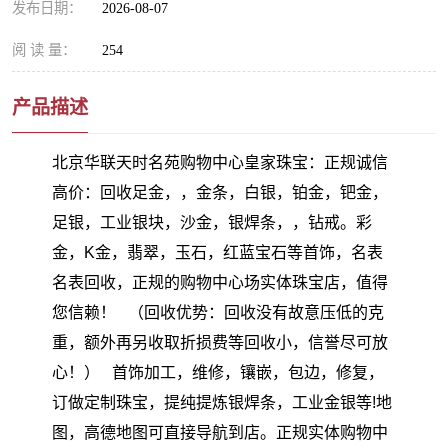
发布日期：
2026-08-07
阅 读 量：
254
产品描述
北京华联天时名苑购物中心皇家珠宝：正规诚信
高价：回收足金，，金条，白银，铂金，钯金，
足银，工业银块，沙金，银焊条，，钻戒。彩
金，K金，翡翠，玉石，红蓝宝石等首饰，名表
名表回收，正规的购物中心场实体珠宝店，值得
您信赖！ （回收优势：回收没有故意压低的克
重，额外再另收取折损费等回收小，信誉尽可放
心！） 首饰加工，维修，镶嵌，包边，修复，
订做定制珠宝，提纯提炼银焊条，工业金银等!地
图，高德地图可直接导航到店。正规实体购物中