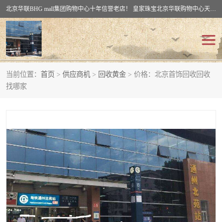
北京华联BHG mall集团购物中心十年信誉老店！ 皇家珠宝北京华联购物中心天时名苑店竭诚欢迎您。 北京市通州区（八通线）通州北苑地铁华联购物中心一层皇家珠宝 北京皇家珠宝通州黄金回收黄金首饰加工店（八通线: 通州北苑地铁华联店）：通州区通州北苑地铁华联购物中心一层皇家珠宝。
当前位置：
首页
>
供应商机
>
回收黄金
> 价格：北京首饰回收回收
回收黄金
回收铂金
找哪家
回收钯金
回收钻石
回收翡翠玉石