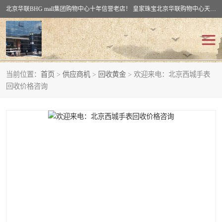
北京华联BHG mall集团购物中心十年信誉老店！ 皇家珠宝北京华联购物中心天时名苑店竭诚欢迎您。 北京市通州区（八通线）通州北苑地铁华联购物中心一层皇家珠宝 北京皇家珠宝通州黄金回收黄金首饰加工店（八通线: 通州北苑地铁华联店）：通州区通州北苑地铁华联购物中心一层皇家珠宝。
当前位置：
首页
>
供应商机
>
回收黄金
> 欢迎来电：北京西城手表
回收黄金
回收铂金
回收价格咨询
回收钯金
回收钻石
回收翡翠玉石