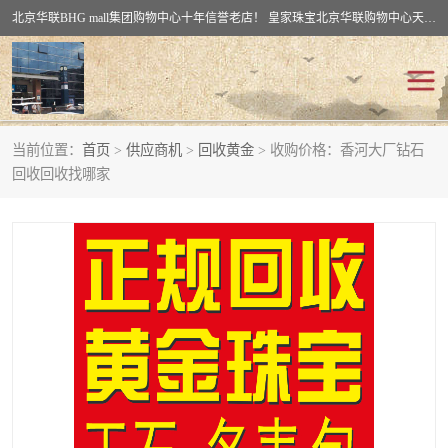
北京华联BHG mall集团购物中心十年信誉老店！ 皇家珠宝北京华联购物中心天时名苑店竭诚欢迎您。 北京市通州区（八通线）通州北苑地铁华联购物中心一层皇家珠宝 北京皇家珠宝通州黄金回收黄金首饰加工店（八通线: 通州北苑地铁华联店）：通州区通州北苑地铁华联购物中心一层皇家珠宝。
当前位置：
首页
>
供应商机
>
回收黄金
> 收购价格：香河大厂钻石
回收黄金
回收铂金
回收回收找哪家
回收钯金
回收钻石
回收翡翠玉石