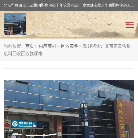
北京华联BHG mall集团购物中心十年信誉老店！ 皇家珠宝北京华联购物中心天时名苑店竭诚欢迎您。 北京市通州区（八通线）通州北苑地铁华联购物中心一层皇家珠宝 北京皇家珠宝通州黄金回收黄金首饰加工店（八通线: 通州北苑地铁华联店）：通州区通州北苑地铁华联购物中心一层皇家珠宝。
当前位置：
首页
>
供应商机
>
回收黄金
> 欢迎咨询：北京密云含银
回收黄金
回收铂金
废料回收回收找哪家
回收钯金
回收钻石
回收翡翠玉石