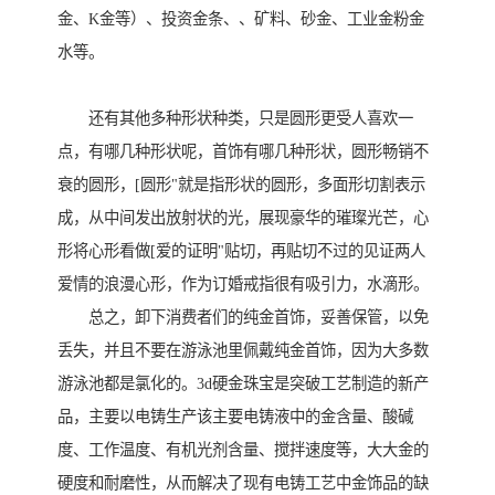
金、K金等）、投资金条、、矿料、砂金、工业金粉金
水等。
还有其他多种形状种类，只是圆形更受人喜欢一
点，有哪几种形状呢，首饰有哪几种形状，圆形畅销不
衰的圆形，[圆形"就是指形状的圆形，多面形切割表示
成，从中间发出放射状的光，展现豪华的璀璨光芒，心
形将心形看做[爱的证明"贴切，再贴切不过的见证两人
爱情的浪漫心形，作为订婚戒指很有吸引力，水滴形。
总之，卸下消费者们的纯金首饰，妥善保管，以免
丢失，并且不要在游泳池里佩戴纯金首饰，因为大多数
游泳池都是氯化的。3d硬金珠宝是突破工艺制造的新产
品，主要以电铸生产该主要电铸液中的金含量、酸碱
度、工作温度、有机光剂含量、搅拌速度等，大大金的
硬度和耐磨性，从而解决了现有电铸工艺中金饰品的缺