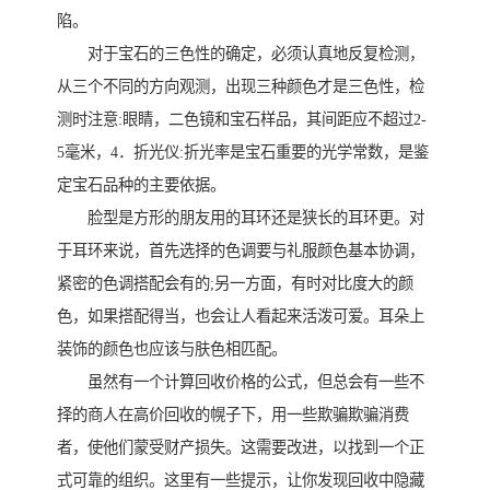
陷。
对于宝石的三色性的确定，必须认真地反复检测，
从三个不同的方向观测，出现三种颜色才是三色性，检
测时注意:眼睛，二色镜和宝石样品，其间距应不超过2-
5毫米，4．折光仪:折光率是宝石重要的光学常数，是鉴
定宝石品种的主要依据。
脸型是方形的朋友用的耳环还是狭长的耳环更。对
于耳环来说，首先选择的色调要与礼服颜色基本协调，
紧密的色调搭配会有的;另一方面，有时对比度大的颜
色，如果搭配得当，也会让人看起来活泼可爱。耳朵上
装饰的颜色也应该与肤色相匹配。
虽然有一个计算回收价格的公式，但总会有一些不
择的商人在高价回收的幌子下，用一些欺骗欺骗消费
者，使他们蒙受财产损失。这需要改进，以找到一个正
式可靠的组织。这里有一些提示，让你发现回收中隐藏