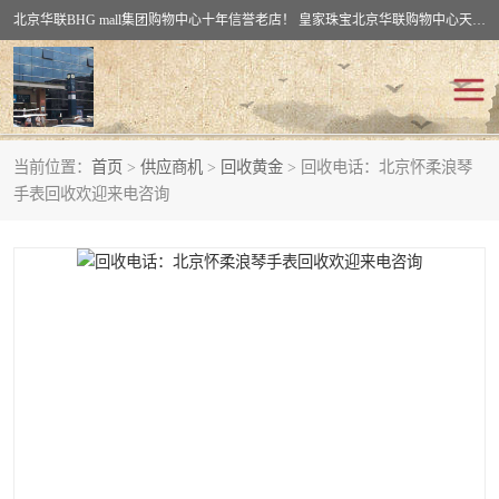
北京华联BHG mall集团购物中心十年信誉老店！ 皇家珠宝北京华联购物中心天时名苑店竭诚欢迎您。 北京市通州区（八通线）通州北苑地铁华联购物中心一层皇家珠宝 北京皇家珠宝通州黄金回收黄金首饰加工店（八通线: 通州北苑地铁华联店）：通州区通州北苑地铁华联购物中心一层皇家珠宝。
当前位置：
首页
>
供应商机
>
回收黄金
> 回收电话：北京怀柔浪琴
回收黄金
回收铂金
手表回收欢迎来电咨询
回收钯金
回收钻石
回收翡翠玉石