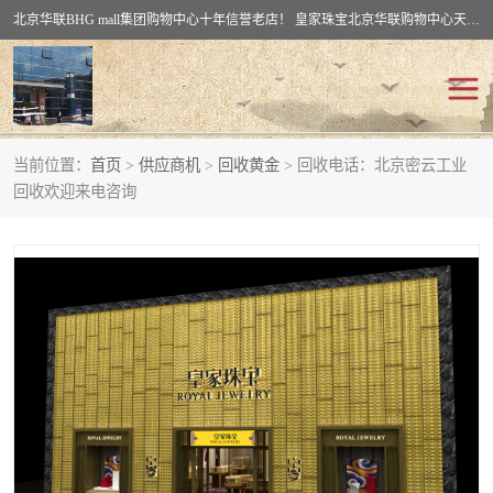
北京华联BHG mall集团购物中心十年信誉老店！ 皇家珠宝北京华联购物中心天时名苑店竭诚欢迎您。 北京市通州区（八通线）通州北苑地铁华联购物中心一层皇家珠宝 北京皇家珠宝通州黄金回收黄金首饰加工店（八通线: 通州北苑地铁华联店）：通州区通州北苑地铁华联购物中心一层皇家珠宝。
当前位置：
首页
>
供应商机
>
回收黄金
> 回收电话：北京密云工业
回收黄金
回收铂金
回收欢迎来电咨询
回收钯金
回收钻石
回收翡翠玉石