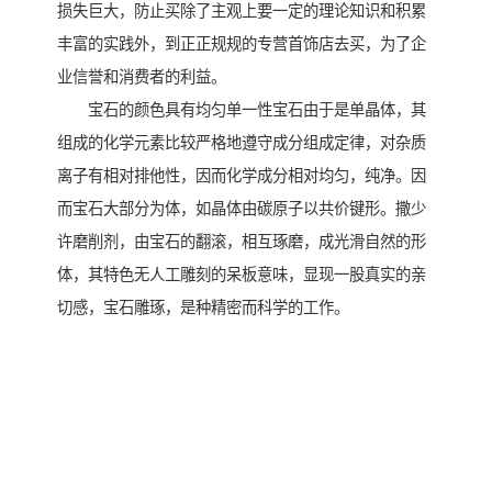
损失巨大，防止买除了主观上要一定的理论知识和积累
丰富的实践外，到正正规规的专营首饰店去买，为了企
业信誉和消费者的利益。
宝石的颜色具有均匀单一性宝石由于是单晶体，其
组成的化学元素比较严格地遵守成分组成定律，对杂质
离子有相对排他性，因而化学成分相对均匀，纯净。因
而宝石大部分为体，如晶体由碳原子以共价键形。撒少
许磨削剂，由宝石的翻滚，相互琢磨，成光滑自然的形
体，其特色无人工雕刻的呆板意味，显现一股真实的亲
切感，宝石雕琢，是种精密而科学的工作。