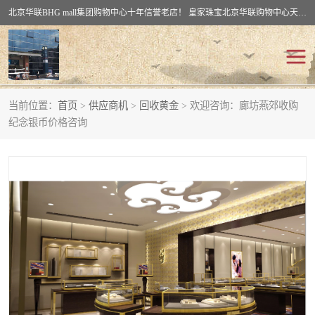
北京华联BHG mall集团购物中心十年信誉老店！ 皇家珠宝北京华联购物中心天时名苑店竭诚欢迎您。 北京市通州区（八通线）通州北苑地铁华联购物中心一层皇家珠宝 北京皇家珠宝通州黄金回收黄金首饰加工店（八通线: 通州北苑地铁华联店）：通州区通州北苑地铁华联购物中心一层皇家珠宝。
当前位置：
首页
>
供应商机
>
回收黄金
> 欢迎咨询：廊坊燕郊收购
回收黄金
回收铂金
纪念银币价格咨询
回收钯金
回收钻石
回收翡翠玉石