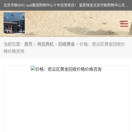
北京华联BHG mall集团购物中心十年信誉老店！ 皇家珠宝北京华联购物中心天时名苑店竭诚欢迎您。 北京市通州区（八通线）通州北苑地铁华联购物中心一层皇家珠宝 北京皇家珠宝通州黄金回收黄金首饰加工店（八通线: 通州北苑地铁华联店）：通州区通州北苑地铁华联购物中心一层皇家珠宝。
当前位置：
首页
>
供应商机
>
回收黄金
> 价格：密云区黄金回收价
回收黄金
回收铂金
格价格咨询
回收钯金
回收钻石
回收翡翠玉石