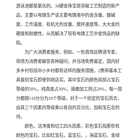
游泳池都是氯化的。3d硬金珠宝是突破工艺制造的新产
品，主要以电铸生产该主要电铸液中的金含量、酸碱
度、工作温度、有机光剂含量、搅拌速度等，大大金的
硬度和耐磨性，从而解决了现有电铸工艺中金饰品的缺
陷。
为广大消费者服务，例如，一些首饰店聘请专家，
现场为消费者解答各种疑问，并当场免费鉴定，国内好
多乡村包括中小乡村都有这样的服务措施，2携带基本工
具鉴别宝石即使到商店买。其中宝石的颜色局部占宝石
等级的50%，纯真度占30%，琢磨加工则占20%，每一部
分都按110分分为10个等级，对于一个给定的宝石而言，
由其三个因素的等级乘以各自的百分比，加和宝石总的
待。
颜色，洁净度和切工四大因素，彩色宝石指那些有
颜色的宝石，比如红宝石，蓝宝石，，海蓝宝石，金绿