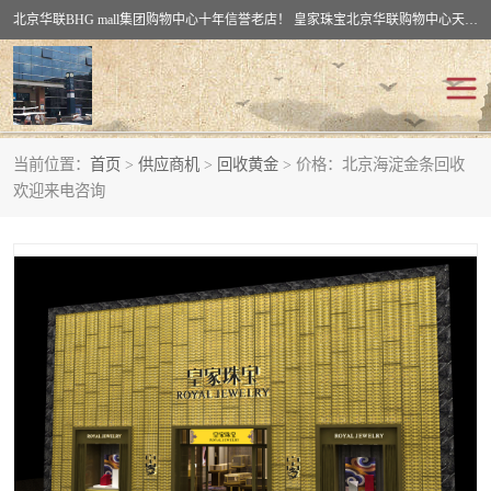
北京华联BHG mall集团购物中心十年信誉老店！ 皇家珠宝北京华联购物中心天时名苑店竭诚欢迎您。 北京市通州区（八通线）通州北苑地铁华联购物中心一层皇家珠宝 北京皇家珠宝通州黄金回收黄金首饰加工店（八通线: 通州北苑地铁华联店）：通州区通州北苑地铁华联购物中心一层皇家珠宝。
当前位置：
首页
>
供应商机
>
回收黄金
> 价格：北京海淀金条回收
回收黄金
回收铂金
欢迎来电咨询
回收钯金
回收钻石
回收翡翠玉石