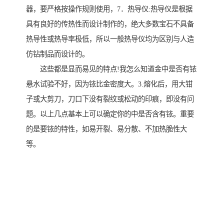
器，要严格按操作规则使用，7．热导仪:热导仪是根据
具有良好的传热性而设计制作的，绝大多数宝石不具备
热导性或热导率极低，所以一般热导仪均为区别与人造
仿钻制品而设计的。
这些都是显而易见的特点!我怎么知道金中是否有铱
悬水试验不好，因为铱比金密度大。3.熔化后，用大钳
子或大剪刀，刀口下没有裂纹或松动的印痕，即没有问
题。以上几点基本上可以确定你的中是否含有铱。重要
的是要铱的特性，如易开裂、易分散、不加热脆性大
等。