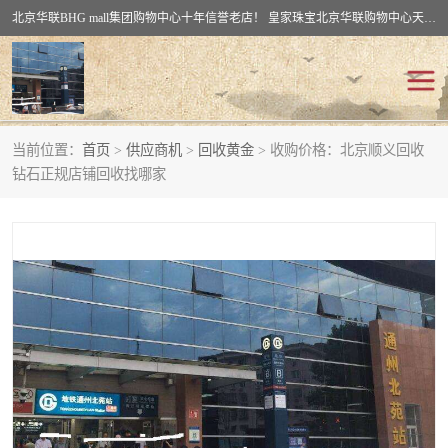
北京华联BHG mall集团购物中心十年信誉老店！ 皇家珠宝北京华联购物中心天时名苑店竭诚欢迎您。 北京市通州区（八通线）通州北苑地铁华联购物中心一层皇家珠宝 北京皇家珠宝通州黄金回收黄金首饰加工店（八通线: 通州北苑地铁华联店）：通州区通州北苑地铁华联购物中心一层皇家珠宝。
当前位置：
首页
>
供应商机
>
回收黄金
> 收购价格：北京顺义回收
回收黄金
回收铂金
钻石正规店铺回收找哪家
回收钯金
回收钻石
回收翡翠玉石