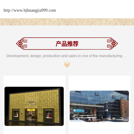
http://www.bjhuangjia999.com
产品推荐
Development, design, production and sales in one of the manufacturing enterprises